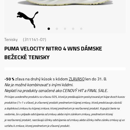
Tenisky
311141-07
PUMA VELOCITY NITRO 4 WNS
DÁMSKE
BEŽECKÉ TENISKY
-50 %
zľava na druhý kúsok s kódom
ZLAVA50
len do 31. 8.
Nie je možné kombinovať s inými kódmi.
Neplatí na produkty označené ako CENOVÝ HIT a FINAL SALE.
Pri kúpe uvedeného produktu so zľavou 50%, ktorá je predávajúcim poskytovaná pri kúpe dvoch kusov
produktov (1+1 v zľave), je zľavnený produkt predmetom kúpnej zmluvy, ktorá predstavuje závislú
a doplnkovú zmluvu ku kúpnej zmluve, ktorej predmetom je nezľavnený produkt. Kupujúci berie na
vedomie, že v prípade odstúpenia od zmluvy alebo iným zánikom zmluvy, predmetom ktorej
je nezľavnený produkt, nastávajú účinky odstúpenia od zmluvy alebo účinky iného zániku zmluvy aj vo
vzťahu k zmluve, ktorej predmetom je zľavený produkt.