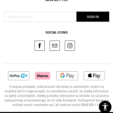
SIGN IN
SOCIAL ICONS
V popise produktu, zobrazovaní obrázkov a samotných cenách sa
snažíme byť čo najpresnejší, no nemôžeme zaručiť, že všetky informácie
sú úplné a bezchybné. Všetky položky zobrazené na stránke sú súčasťou
našej ponuky a neznamenajú, že sú vždy dostupné. Dostupnosť tovaru si
môžete overiť zavolaním na Call centrum na tel 0948 909 111.