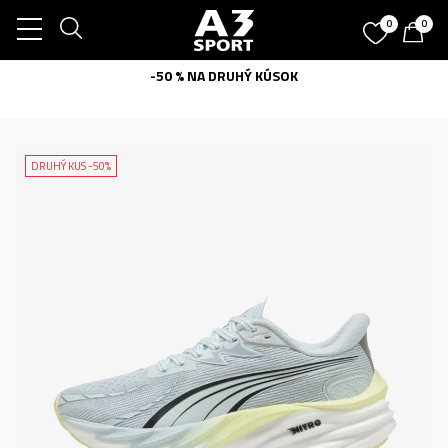
0
0
-50 % NA DRUHÝ KÚSOK
DRUHÝ KUS -50%