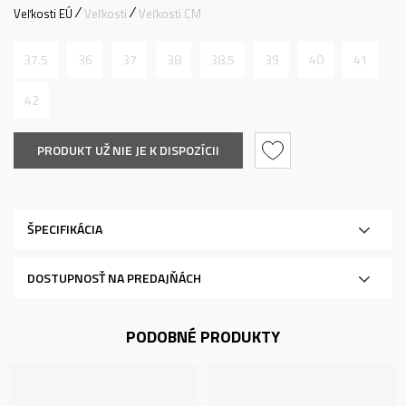
Veľkosti EÚ
Veľkosti
Veľkosti CM
37.5
36
37
38
38.5
39
40
41
42
PRODUKT UŽ NIE JE K DISPOZÍCII
ŠPECIFIKÁCIA
DOSTUPNOSŤ NA PREDAJŇÁCH
PODOBNÉ PRODUKTY