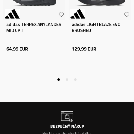
adidas TERREX ANYLANDER
adidas LIGHTBLAZE EVO
MID CP J
BRUSHED
64,99
EUR
129,99
EUR
BEZPEČNÝ NÁKUP
Rýchla a jednoduchá platba