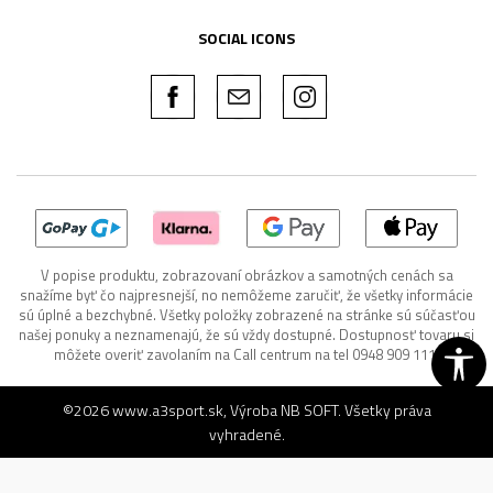
SOCIAL ICONS
V popise produktu, zobrazovaní obrázkov a samotných cenách sa
snažíme byť čo najpresnejší, no nemôžeme zaručiť, že všetky informácie
sú úplné a bezchybné. Všetky položky zobrazené na stránke sú súčasťou
našej ponuky a neznamenajú, že sú vždy dostupné. Dostupnosť tovaru si
môžete overiť zavolaním na Call centrum na tel 0948 909 111.
©2026
www.a3sport.sk
, Výroba
NB SOFT
. Všetky práva
vyhradené.