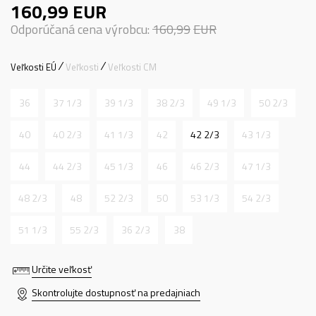
160,99
EUR
Odporúčaná cena výrobcu:
160,99
EUR
Veľkosti EÚ
Veľkosti
Veľkosti CM
36
37 1/3
39 1/3
38 2/3
49 1/3
50 2/3
40
40 2/3
41 1/3
42
42 2/3
43 1/3
44
44 2/3
45 1/3
46
46 2/3
47 1/3
48 2/3
48
52 2/3
50
53 1/3
54 2/3
51 1/3
55 2/3
36 2/3
38
Určite veľkosť
Skontrolujte dostupnosť na predajniach