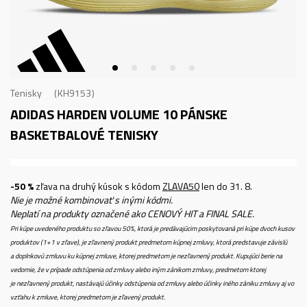
Tenisky
KH9153
ADIDAS HARDEN VOLUME 10
PÁNSKE
BASKETBALOVÉ TENISKY
-50 %
zľava na druhý kúsok s kódom
ZLAVA50
len do 31. 8.
Nie je možné kombinovať s inými kódmi.
Neplatí na produkty označené ako CENOVÝ HIT a FINAL SALE.
Pri kúpe uvedeného produktu so zľavou 50%, ktorá je predávajúcim poskytovaná pri kúpe dvoch kusov
produktov (1+1 v zľave), je zľavnený produkt predmetom kúpnej zmluvy, ktorá predstavuje závislú
a doplnkovú zmluvu ku kúpnej zmluve, ktorej predmetom je nezľavnený produkt. Kupujúci berie na
vedomie, že v prípade odstúpenia od zmluvy alebo iným zánikom zmluvy, predmetom ktorej
je nezľavnený produkt, nastávajú účinky odstúpenia od zmluvy alebo účinky iného zániku zmluvy aj vo
vzťahu k zmluve, ktorej predmetom je zľavený produkt.