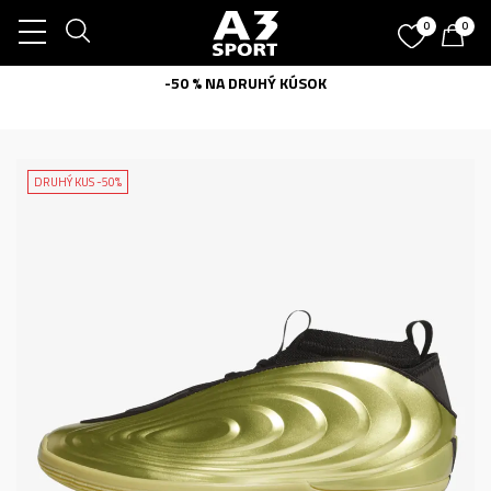
0
0
-50 % NA DRUHÝ KÚSOK
DRUHÝ KUS -50%