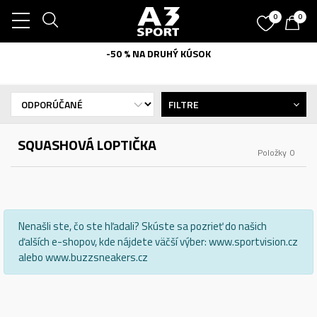
0
0
-50 % NA DRUHÝ KÚSOK
FILTRE
SQUASHOVÁ LOPTIČKA
Položky
0
Nenašli ste, čo ste hľadali? Skúste sa pozrieť do našich
ďalších e-shopov, kde nájdete väčší výber: www.sportvision.cz
alebo www.buzzsneakers.cz