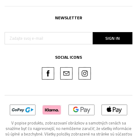
NEWSLETTER
SIGN IN
SOCIAL ICONS
V popise produktu, zobrazovaní obrázkov a samotných cenách sa
snažíme byť čo najpresnejší, no nemôžeme zaručiť, že všetky informácie
sú úplné a bezchybné. Všetky položky zobrazené na stránke sú súčasťou