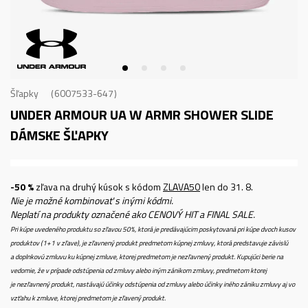
Šľapky
6007533-647
UNDER ARMOUR UA W ARMR SHOWER SLIDE
DÁMSKE ŠĽAPKY
-50 %
zľava na druhý kúsok s kódom
ZLAVA50
len do 31. 8.
Nie je možné kombinovať s inými kódmi.
Neplatí na produkty označené ako CENOVÝ HIT a FINAL SALE.
Pri kúpe uvedeného produktu so zľavou 50%, ktorá je predávajúcim poskytovaná pri kúpe dvoch kusov
produktov (1+1 v zľave), je zľavnený produkt predmetom kúpnej zmluvy, ktorá predstavuje závislú
a doplnkovú zmluvu ku kúpnej zmluve, ktorej predmetom je nezľavnený produkt. Kupujúci berie na
vedomie, že v prípade odstúpenia od zmluvy alebo iným zánikom zmluvy, predmetom ktorej
je nezľavnený produkt, nastávajú účinky odstúpenia od zmluvy alebo účinky iného zániku zmluvy aj vo
vzťahu k zmluve, ktorej predmetom je zľavený produkt.