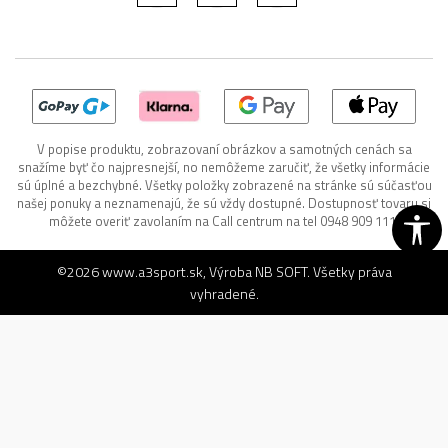
V popise produktu, zobrazovaní obrázkov a samotných cenách sa
snažíme byť čo najpresnejší, no nemôžeme zaručiť, že všetky informácie
sú úplné a bezchybné. Všetky položky zobrazené na stránke sú súčasťou
našej ponuky a neznamenajú, že sú vždy dostupné. Dostupnosť tovaru si
môžete overiť zavolaním na Call centrum na tel 0948 909 111.
©2026
www.a3sport.sk
, Výroba
NB SOFT
. Všetky práva
vyhradené.