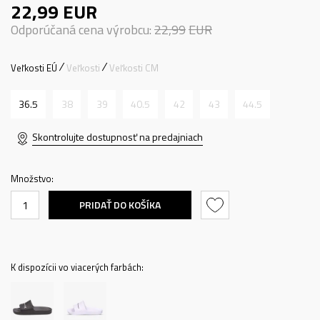
22,99
EUR
Odporúčaná cena výrobcu:
22,99
EUR
Veľkosti EÚ
Veľkosti
Veľkosti CM
36.5
38
39
40.5
42
43
44.5
Skontrolujte dostupnosť na predajniach
Množstvo:
PRIDAŤ DO KOŠÍKA
K dispozícii vo viacerých farbách: