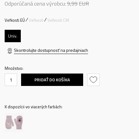
Odporúčaná cena výrobcu:
9,99
EUR
Veľkosti EÚ
Veľkosti
Veľkosti CM
Univ.
Skontrolujte dostupnosť na predajniach
Množstvo:
PRIDAŤ DO KOŠÍKA
K dispozícii vo viacerých farbách: