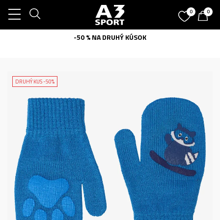
0
0
-50 % NA DRUHÝ KÚSOK
DRUHÝ KUS -50%