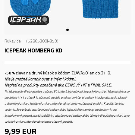
Rukavice
52865300I-353
ICEPEAK HOMBERG KD
-50 %
zľava na druhý kúsok s kódom
ZLAVA50
len do 31. 8.
Nie je možné kombinovať s inými kódmi.
Neplatí na produkty označené ako CENOVÝ HIT a FINAL SALE.
Pri kúpe uvedeného produktu so zľavou 50%, ktorá je predávajúcim poskytovaná pri kúpe dvoch kusov
produktov (1+1 v zľave), je zľavnený produkt predmetom kúpnej zmluvy, ktorá predstavuje závislú
a doplnkovú zmluvu ku kúpnej zmluve, ktorej predmetom je nezľavnený produkt. Kupujúci berie na
vedomie, že v prípade odstúpenia od zmluvy alebo iným zánikom zmluvy, predmetom ktorej
je nezľavnený produkt, nastávajú účinky odstúpenia od zmluvy alebo účinky iného zániku zmluvy aj vo
vzťahu k zmluve, ktorej predmetom je zľavený produkt.
9,99
EUR