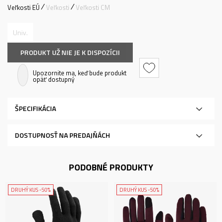
Veľkosti EÚ
Veľkosti
Veľkosti CM
Univ.
PRODUKT UŽ NIE JE K DISPOZÍCII
Upozornite ma, keď bude produkt
opäť dostupný
ŠPECIFIKÁCIA
DOSTUPNOSŤ NA PREDAJŇÁCH
PODOBNÉ PRODUKTY
DRUHÝ KUS -50%
DRUHÝ KUS -50%