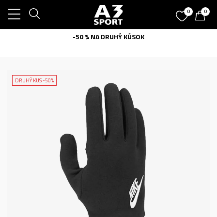
0
0
-50 % NA DRUHÝ KÚSOK
DRUHÝ KUS -50%