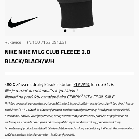
Rukavice
N.100.7163.091.LG
NIKE NIKE M LG CLUB FLEECE 2.0
BLACK/BLACK/WH
-50 %
zľava na druhý kúsok s kódom
ZLAVA50
len do 31. 8.
Nie je možné kombinovať s inými kódmi.
Neplatí na produkty označené ako CENOVÝ HIT a FINAL SALE.
Pri kúpe uvedeného produktu so zľavou 50%, ktorá je predávajúcim poskytovaná pri kúpe dvoch kusov
produktov (1+1 v zľave), je zľavnený produkt predmetom kúpnej zmluvy, ktorá predstavuje závislú
a doplnkovú zmluvu ku kúpnej zmluve, ktorej predmetom je nezľavnený produkt. Kupujúci berie na
vedomie, že v prípade odstúpenia od zmluvy alebo iným zánikom zmluvy, predmetom ktorej
je nezľavnený produkt, nastávajú účinky odstúpenia od zmluvy alebo účinky iného zániku zmluvy aj vo
vzťahu k zmluve, ktorej predmetom je zľavený produkt.