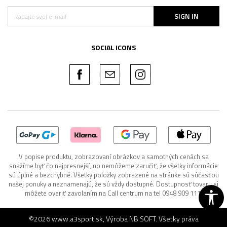
SIGN IN
SOCIAL ICONS
V popise produktu, zobrazovaní obrázkov a samotných cenách sa
snažíme byť čo najpresnejší, no nemôžeme zaručiť, že všetky informácie
sú úplné a bezchybné. Všetky položky zobrazené na stránke sú súčasťou
našej ponuky a neznamenajú, že sú vždy dostupné. Dostupnosť tovaru si
môžete overiť zavolaním na Call centrum na tel 0948 909 111.
©2026
www.a3sport.sk
, Výroba
NB SOFT
. Všetky práva