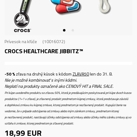
Prívesok na kľúče
10016072
CROCS HEALTHCARE JIBBITZ™
-50 %
zľava na druhý kúsok s kódom
ZLAVA50
len do 31. 8.
Nie je možné kombinovať s inými kódmi.
Neplatí na produkty označené ako CENOVÝ HIT a FINAL SALE.
Pri kúpe uvedeného produktu so zľavou 50%, ktorá je predávajúcim poskytovaná pri kúpe dvoch kusov
produktov (1+1 v zľave), je zľavnený produkt predmetom kúpnej zmluvy, ktorá predstavuje závislú
a doplnkovú zmluvu ku kúpnej zmluve, ktorej predmetom je nezľavnený produkt. Kupujúci berie na
vedomie, že v prípade odstúpenia od zmluvy alebo iným zánikom zmluvy, predmetom ktorej
je nezľavnený produkt, nastávajú účinky odstúpenia od zmluvy alebo účinky iného zániku zmluvy aj vo
vzťahu k zmluve, ktorej predmetom je zľavený produkt.
18,99
EUR