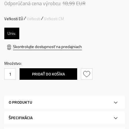
Odporúčaná cena výrobcu:
18,99
EUR
Veľkosti EÚ
Veľkosti
Veľkosti CM
Univ.
Skontrolujte dostupnosť na predajniach
Množstvo:
PRIDAŤ DO KOŠÍKA
O PRODUKTU
ŠPECIFIKÁCIA