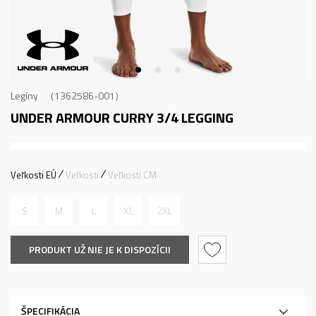
Legíny
1362586-001
UNDER ARMOUR CURRY 3/4 LEGGING
Veľkosti EÚ
Veľkosti
Veľkosti CM
S
M
L
XL
2XL
PRODUKT UŽ NIE JE K DISPOZÍCII
ŠPECIFIKÁCIA