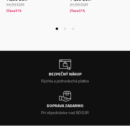
15,99
EUR
21,99
EUR
Zľava
31
%
Zľava
31
%
BEZPEČNÝ NÁKUP
Rýchla a jednoduchá platba
DOPRAVA ZADARMO
Pri objednávke nad 80 EUR