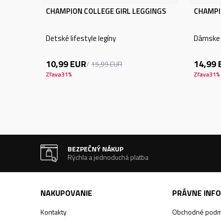
CHAMPION COLLEGE GIRL LEGGINGS
CHAMPI
Detské lifestyle legíny
Dámske l
10,99
EUR
14,99
15,99
EUR
Zľava
31
%
Zľava
31
%
BEZPEČNÝ NÁKUP
Rýchla a jednoduchá platba
NAKUPOVANIE
PRÁVNE INF
Kontakty
Obchodné podm