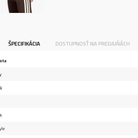
ŠPECIFIKÁCIA
DOSTUPNOSŤ NA PREDAJŇÁCH
ota
y
á
s
yle