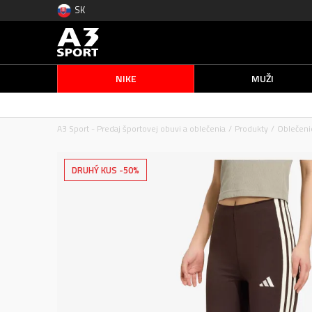
SK
NIKE
MUŽI
A3 Sport - Predaj športovej obuvi a oblečenia
Produkty
Oblečeni
DRUHÝ KUS -50%