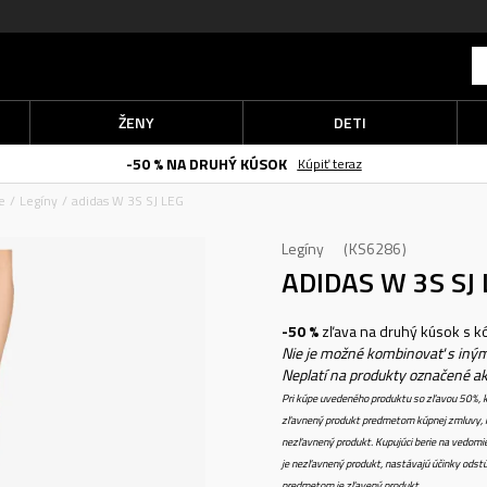
ŽENY
DETI
-50 % NA DRUHÝ KÚSOK
Kúpiť teraz
e
Legíny
adidas W 3S SJ LEG
Legíny
KS6286
ADIDAS W 3S SJ
-50 %
zľava na druhý kúsok s 
Nie je možné kombinovať s iným
Neplatí na produkty označené a
Pri kúpe uvedeného produktu so zľavou 50%, k
zľavnený produkt predmetom kúpnej zmluvy, k
nezľavnený produkt. Kupujúci berie na vedomi
je nezľavnený produkt, nastávajú účinky odstú
predmetom je zľavený produkt.