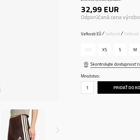
32,99
EUR
Odporúčaná cena výrobc
Veľkosti EÚ
Veľkosti
Veľkosti
2XS
XS
S
M
Skontrolujte dostupnosť n
Množstvo:
PRIDAŤ DO K