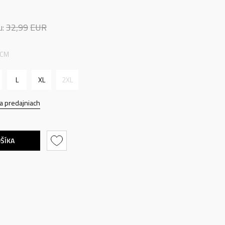
u:
32,99
EUR
 CM
L
XL
2XL
a predajniach
OŠÍKA