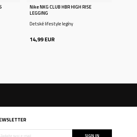
S
Nike NKG CLUB HBR HIGH RISE
LEGGING
Detské lifestyle legíny
14,99
EUR
EWSLETTER
SIGN IN