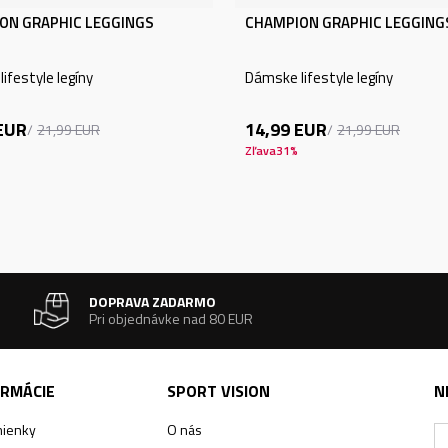
ON GRAPHIC LEGGINGS
CHAMPION GRAPHIC LEGGING
ifestyle legíny
Dámske lifestyle legíny
EUR
14,99
EUR
21,99
EUR
21,99
EUR
Zľava
31
%
DOPRAVA ZADARMO
Pri objednávke nad 80 EUR
ORMÁCIE
SPORT VISION
N
ienky
O nás