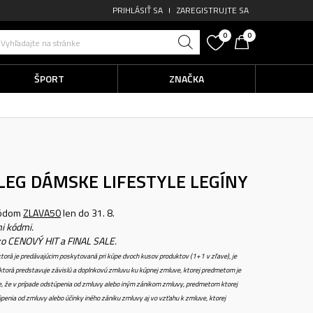
PRIHLÁSIŤ SA
ZAREGISTRUJTE SA
0
0
Vyhľadajte na stránke
ŠPORT
ZNAČKA
 LEG
DÁMSKE LIFESTYLE LEGÍNY
kódom
ZLAVA50
len do 31. 8.
i kódmi.
ko CENOVÝ HIT a FINAL SALE.
torá je predávajúcim poskytovaná pri kúpe dvoch kusov produktov (1+1 v zľave), je
torá predstavuje závislú a doplnkovú zmluvu ku kúpnej zmluve, ktorej predmetom je
e, že v prípade odstúpenia od zmluvy alebo iným zánikom zmluvy, predmetom ktorej
penia od zmluvy alebo účinky iného zániku zmluvy aj vo vzťahu k zmluve, ktorej