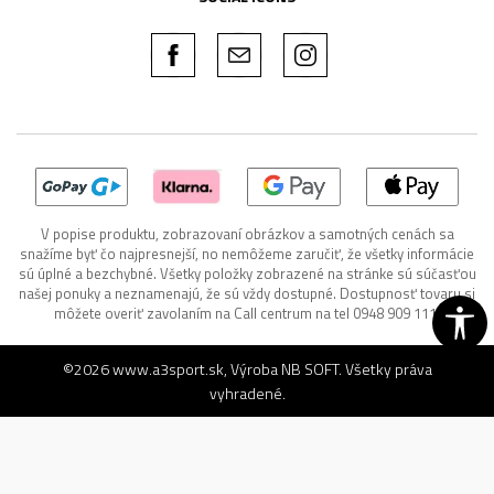
V popise produktu, zobrazovaní obrázkov a samotných cenách sa
snažíme byť čo najpresnejší, no nemôžeme zaručiť, že všetky informácie
sú úplné a bezchybné. Všetky položky zobrazené na stránke sú súčasťou
našej ponuky a neznamenajú, že sú vždy dostupné. Dostupnosť tovaru si
môžete overiť zavolaním na Call centrum na tel 0948 909 111.
©2026
www.a3sport.sk
, Výroba
NB SOFT
. Všetky práva
vyhradené.