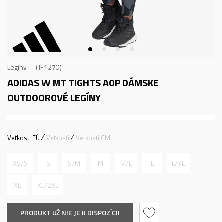
Legíny
JF1270
ADIDAS W MT TIGHTS AOP
DÁMSKE
OUTDOOROVÉ LEGÍNY
Veľkosti EÚ
Veľkosti
Veľkosti CM
XS/S
S
S/M
M
M/L
L
L/XL
XL
XL/2XL
PRODUKT UŽ NIE JE K DISPOZÍCII