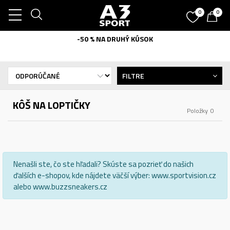
0
0
-50 % NA DRUHÝ KÚSOK
FILTRE
KÔŠ NA LOPTIČKY
Položky
0
Nenašli ste, čo ste hľadali? Skúste sa pozrieť do našich
ďalších e-shopov, kde nájdete väčší výber: www.sportvision.cz
alebo www.buzzsneakers.cz