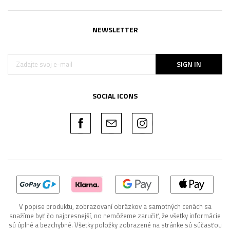
NEWSLETTER
SIGN IN
SOCIAL ICONS
V popise produktu, zobrazovaní obrázkov a samotných cenách sa
snažíme byť čo najpresnejší, no nemôžeme zaručiť, že všetky informácie
sú úplné a bezchybné. Všetky položky zobrazené na stránke sú súčasťou