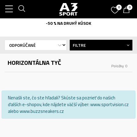
0
0
-50 % NA DRUHÝ KÚSOK
FILTRE
HORIZONTÁLNA TYČ
Položky
0
Nenašli ste, čo ste hľadali? Skúste sa pozrieť do našich
ďalších e-shopov, kde nájdete väčší výber: www.sportvision.cz
alebo www.buzzsneakers.cz