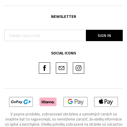
NEWSLETTER
SIGN IN
SOCIAL ICONS
V popise produktu, zobrazovaní obrázkov a samotných cenách sa
snažíme byť čo najpresnejší, no nemôžeme zaručiť, že všetky informácie
sú úplné a bezchybné. Všetky položky zobrazené na stránke sú súčasťou