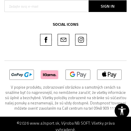
SIGN IN
SOCIAL ICONS
V popise produktu, zobrazovaní obrázkov a samotných cenách sa
snažíme byť čo najpresnejší, no nemôžeme zaručiť, že všetky informácie
sú úplné a bezchybné. Všetky položky zobrazené na stránke sú súčasťou
našej ponuky a neznamenajú, že sú vždy dostupné. Dostupnosť tovaru si
môžete overiť zavolaním na Call centrum na tel 0948 909 111.
©2026
www.a3sport.sk
, Výroba
NB SOFT
. Všetky práva
vyhradené.