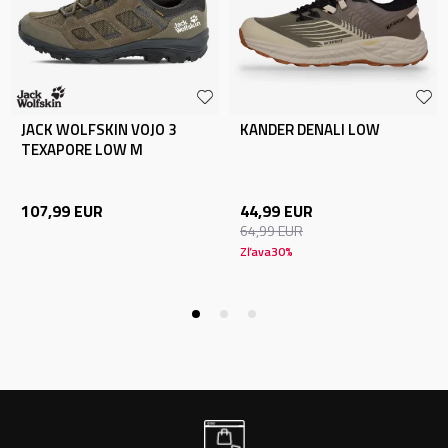
JACK WOLFSKIN VOJO 3
KANDER DENALI LOW
TEXAPORE LOW M
107,99
EUR
44,99
EUR
64,99
EUR
Zľava
30
%