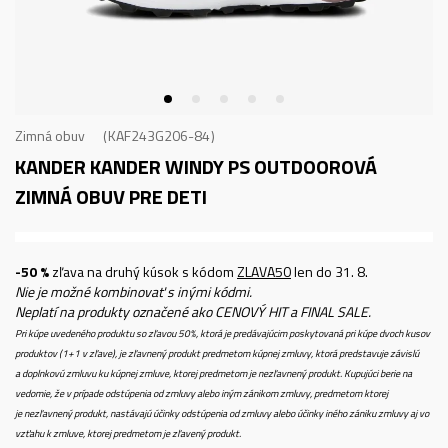
Zimná obuv
KAF243G206-84
KANDER KANDER WINDY PS
OUTDOOROVÁ
ZIMNÁ OBUV PRE DETI
-50 %
zľava na druhý kúsok s kódom
ZLAVA50
len do 31. 8.
Nie je možné kombinovať s inými kódmi.
Neplatí na produkty označené ako CENOVÝ HIT a FINAL SALE.
Pri kúpe uvedeného produktu so zľavou 50%, ktorá je predávajúcim poskytovaná pri kúpe dvoch kusov
produktov (1+1 v zľave), je zľavnený produkt predmetom kúpnej zmluvy, ktorá predstavuje závislú
a doplnkovú zmluvu ku kúpnej zmluve, ktorej predmetom je nezľavnený produkt. Kupujúci berie na
vedomie, že v prípade odstúpenia od zmluvy alebo iným zánikom zmluvy, predmetom ktorej
je nezľavnený produkt, nastávajú účinky odstúpenia od zmluvy alebo účinky iného zániku zmluvy aj vo
vzťahu k zmluve, ktorej predmetom je zľavený produkt.