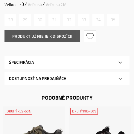
Veľkosti EÚ
Veľkosti
Veľkosti CM
28
29
30
31
32
33
34
35
PRODUKT UŽ NIE JE K DISPOZÍCII
ŠPECIFIKÁCIA
DOSTUPNOSŤ NA PREDAJŇÁCH
PODOBNÉ PRODUKTY
DRUHÝ KUS -50%
DRUHÝ KUS -50%