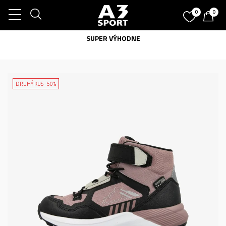
0
0
SUPER VÝHODNE
DRUHÝ KUS -50%