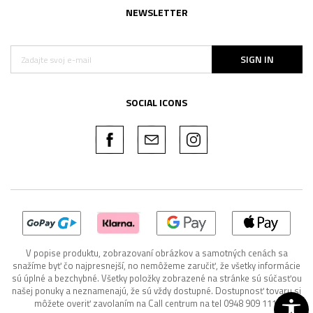
NEWSLETTER
SIGN IN
SOCIAL ICONS
V popise produktu, zobrazovaní obrázkov a samotných cenách sa
snažíme byť čo najpresnejší, no nemôžeme zaručiť, že všetky informácie
sú úplné a bezchybné. Všetky položky zobrazené na stránke sú súčasťou
našej ponuky a neznamenajú, že sú vždy dostupné. Dostupnosť tovaru si
môžete overiť zavolaním na Call centrum na tel 0948 909 111.