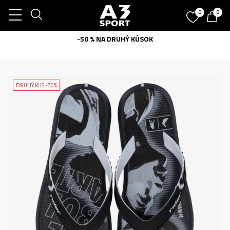
0
0
-50 % NA DRUHÝ KÚSOK
DRUHÝ KUS -50%