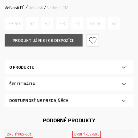
Veľkosti EÚ
Veľkosti
Veľkosti CM
39-40
41
42
43
44
45-46
47
PRODUKT UŽ NIE JE K DISPOZÍCII
O PRODUKTU
ŠPECIFIKÁCIA
DOSTUPNOSŤ NA PREDAJŇÁCH
PODOBNÉ PRODUKTY
DRUHÝ KUS -50%
DRUHÝ KUS -50%