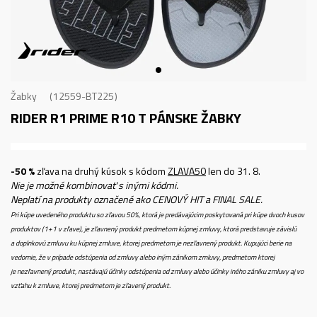
Žabky
12559-BT225
RIDER R1 PRIME R10 T
PÁNSKE ŽABKY
-50 %
zľava na druhý kúsok s kódom
ZLAVA50
len do 31. 8.
Nie je možné kombinovať s inými kódmi.
Neplatí na produkty označené ako CENOVÝ HIT a FINAL SALE.
Pri kúpe uvedeného produktu so zľavou 50%, ktorá je predávajúcim poskytovaná pri kúpe dvoch kusov
produktov (1+1 v zľave), je zľavnený produkt predmetom kúpnej zmluvy, ktorá predstavuje závislú
a doplnkovú zmluvu ku kúpnej zmluve, ktorej predmetom je nezľavnený produkt. Kupujúci berie na
vedomie, že v prípade odstúpenia od zmluvy alebo iným zánikom zmluvy, predmetom ktorej
je nezľavnený produkt, nastávajú účinky odstúpenia od zmluvy alebo účinky iného zániku zmluvy aj vo
vzťahu k zmluve, ktorej predmetom je zľavený produkt.