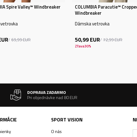
A Spire Valley™ Windbreaker
COLUMBIA Paracutie™ Croppe
Windbreaker
vetrovka
Dámska vetrovka
EUR
50,99
EUR
69,99
EUR
72,99
EUR
Zľava
30
%
DOPRAVA ZADARMO
Pri objednávke nad 80 EUR
ORMÁCIE
SPORT VISION
N
ienky
O nás