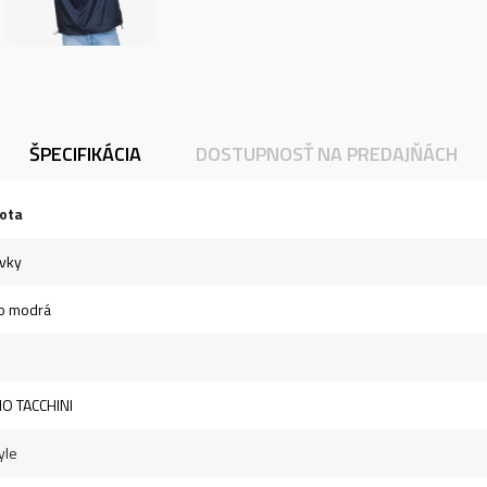
ŠPECIFIKÁCIA
DOSTUPNOSŤ NA PREDAJŇÁCH
ota
vky
o modrá
O TACCHINI
yle