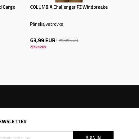
d Cargo
COLUMBIA Challenger FZ Windbreake
Pánska vetrovka
63,99
EUR
79,99
EUR
Zľava
20
%
EWSLETTER
SIGN IN