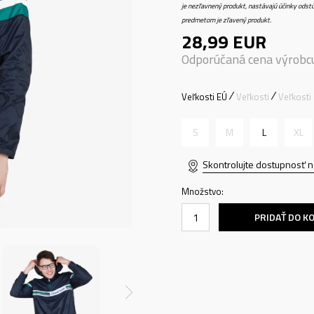
je nezľavnený produkt, nastávajú účinky odstú
predmetom je zľavený produkt.
28,99
EUR
Odporúčaná cena výrobc
Veľkosti EÚ
Veľkosti
Veľkosti
S
M
L
XL
Skontrolujte dostupnosť n
Množstvo:
PRIDAŤ DO K