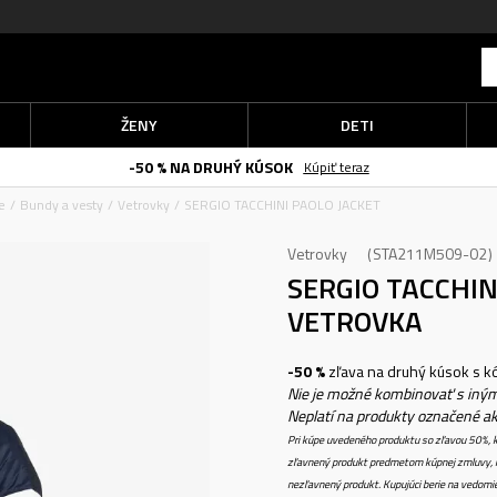
ŽENY
DETI
-50 % NA DRUHÝ KÚSOK
Kúpiť teraz
e
Bundy a vesty
Vetrovky
SERGIO TACCHINI PAOLO JACKET
Vetrovky
STA211M509-02
SERGIO TACCHIN
VETROVKA
-50 %
zľava na druhý kúsok s 
Nie je možné kombinovať s iným
Neplatí na produkty označené a
Pri kúpe uvedeného produktu so zľavou 50%, k
zľavnený produkt predmetom kúpnej zmluvy, k
nezľavnený produkt. Kupujúci berie na vedomi