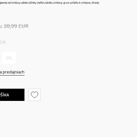
penia od zmluvy alebo účinky iného zániku zmluvy aj vo vzťahu k zmluve, ktorej
u:
28,99
EUR
 CM
2XL
a predajniach
OŠÍKA