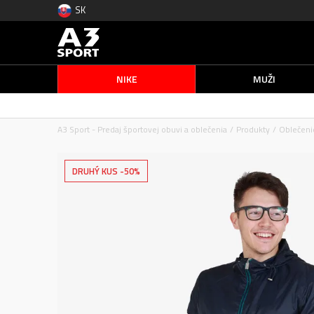
SK
NIKE
MUŽI
A3 Sport - Predaj športovej obuvi a oblečenia
Produkty
Oblečeni
DRUHÝ KUS -50%