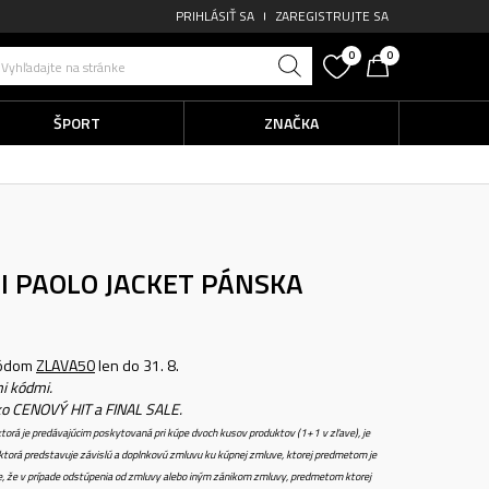
PRIHLÁSIŤ SA
ZAREGISTRUJTE SA
0
0
Vyhľadajte na stránke
ŠPORT
ZNAČKA
I PAOLO JACKET
PÁNSKA
kódom
ZLAVA50
len do 31. 8.
i kódmi.
ko CENOVÝ HIT a FINAL SALE.
torá je predávajúcim poskytovaná pri kúpe dvoch kusov produktov (1+1 v zľave), je
torá predstavuje závislú a doplnkovú zmluvu ku kúpnej zmluve, ktorej predmetom je
e, že v prípade odstúpenia od zmluvy alebo iným zánikom zmluvy, predmetom ktorej