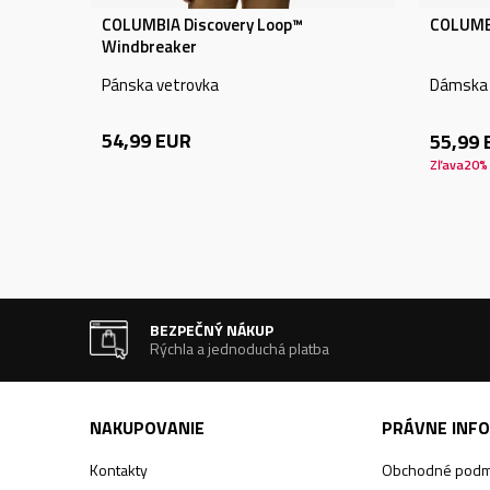
COLUMBIA Discovery Loop™
COLUMBI
Windbreaker
Pánska vetrovka
Dámska 
54,99
EUR
55,99
Zľava
20
%
BEZPEČNÝ NÁKUP
Rýchla a jednoduchá platba
NAKUPOVANIE
PRÁVNE INF
Kontakty
Obchodné podm