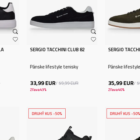
LA
SERGIO TACCHINI CLUB 82
SERGIO TACCHI
Pánske lifestyle tenisky
Pánske lifestyl
33,99
EUR
35,99
EUR
R
59,99
EUR
5
Zľava
43
%
Zľava
40
%
DRUHÝ KUS -50%
DRUHÝ KUS -50