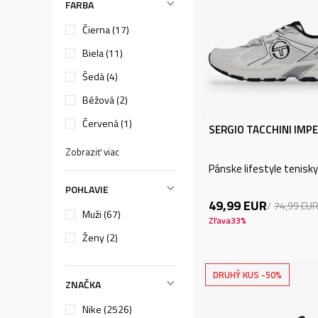
FARBA
Čierna (17)
Biela (11)
Šedá (4)
Béžová (2)
Červená (1)
SERGIO TACCHINI IMPE
Zobraziť viac
Pánske lifestyle tenisky
POHLAVIE
49,99
EUR
74,99
EU
Muži (67)
Zľava
33
%
Ženy (2)
DRUHÝ KUS -50%
ZNAČKA
Nike (2526)