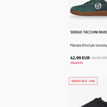
0 - 25 EUR (17)
26 - 50 EUR (44)
51 - 75 EUR (7)
76 - 100 EUR (1)
SERGIO TACCHINI RIVI
NÁZOV ALEBO KÓD
Pánske lifestyle tenisky
PRODUKTU
42,99
EUR
64,99
EU
Zľava
33
%
VYHĽADÁVANIE
DRUHÝ KUS -50%