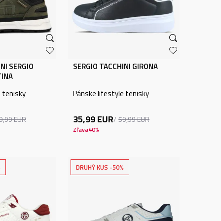
NI SERGIO
SERGIO TACCHINI GIRONA
TINA
e tenisky
Pánske lifestyle tenisky
35,99
EUR
9,99
EUR
59,99
EUR
Zľava
40
%
%
DRUHÝ KUS -50%