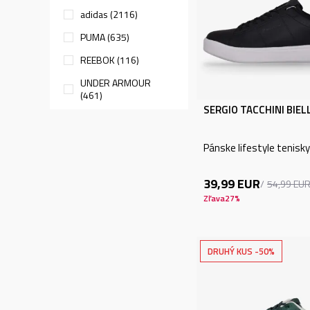
adidas (2116)
PUMA (635)
REEBOK (116)
UNDER ARMOUR
(461)
SERGIO TACCHINI BIEL
Zobraziť viac
Pánske lifestyle tenisky
ÚČEL
39,99
EUR
Lifestyle (69)
54,99
EU
Zľava
27
%
VEK
DRUHÝ KUS -50%
Dospelí (69)
CENA