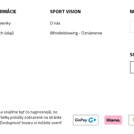
ORMÁCIE
SPORT VISION
N
ienky
O nás
h údajů
Whistleblowing - Oznámenie
S
 snažíme byť čo najpresnejší, no
Všetky položky zobrazené na stránke
 Dostupnosť tovaru si môžete overiť