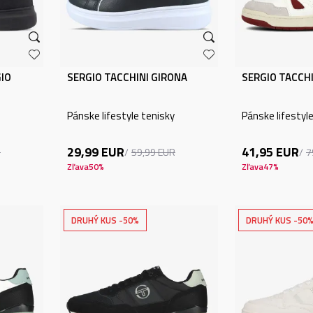
GIO
SERGIO TACCHINI GIRONA
SERGIO TACCH
Pánske lifestyle tenisky
Pánske lifestyl
29,99
EUR
41,95
EUR
R
59,99
EUR
7
Zľava
50
%
Zľava
47
%
DRUHÝ KUS -50%
DRUHÝ KUS -50