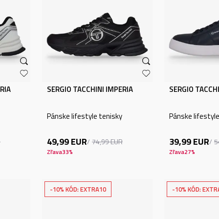
RIA
SERGIO TACCHINI IMPERIA
SERGIO TACCHI
Pánske lifestyle tenisky
Pánske lifestyl
49,99
EUR
39,99
EUR
R
74,99
EUR
5
Zľava
33
%
Zľava
27
%
-10% KÓD: EXTRA10
-10% KÓD: EXTR