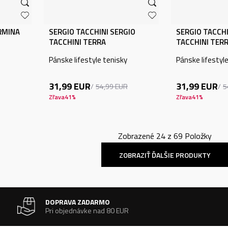
RMINA
SERGIO TACCHINI SERGIO
SERGIO TACCHI
TACCHINI TERRA
TACCHINI TER
Pánske lifestyle tenisky
Pánske lifestyl
31,99
EUR
31,99
EUR
54,99
EUR
5
Zľava
41
%
Zľava
41
%
Zobrazené
24
z
69
Položky
ZOBRAZIŤ ĎALŠIE PRODUKTY
DOPRAVA ZADARMO
Pri objednávke nad 80 EUR