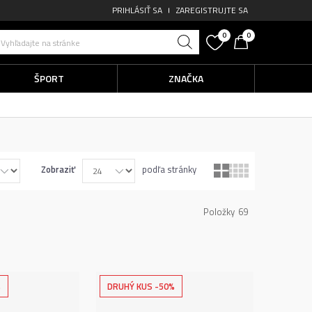
PRIHLÁSIŤ SA
ZAREGISTRUJTE SA
0
0
Vyhľadajte na stránke
ŠPORT
ZNAČKA
enčné značky za super cenu
Zobraziť
podľa stránky
Položky
69
%
DRUHÝ KUS -50%