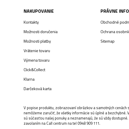
NAKUPOVANIE
PRÁVNE INF
Kontakty
Obchodné podm
Možnosti doručenia
Ochrana osobníc
Možnosti platby
Sitemap
Vrátenie tovaru
Výmena tovaru
Click&Collect
Klarna
Darčeková karta
V popise produktu, zobrazovaní obrázkov a samotných cenách sa
nemôžeme zaručiť, že všetky informácie sú úplné a bezchybné. 
sú súčasťou našej ponuky a neznamenajú, že sú vždy dostupné.
zavolaním na Call centrum na tel 0948 909 111.