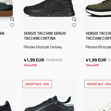
ERA
SERGIO TACCHINI SERGIO
SERGIO TACCHI
TACCHINI CORTINA
TACCHINI COR
Pánske lifestyle tenisky
Pánske lifestyl
41,99
EUR
41,99
EUR
R
59,99
EUR
5
Zľava
30
%
Zľava
30
%
DRUHÝ KUS -50%
DRUHÝ KUS -50