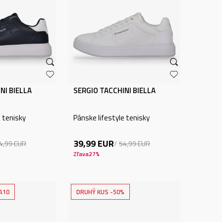
NI BIELLA
SERGIO TACCHINI BIELLA
e tenisky
Pánske lifestyle tenisky
39,99
EUR
4,99
EUR
54,99
EUR
Zľava
27
%
A10
DRUHÝ KUS -50%