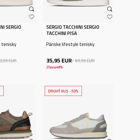
NI SERGIO
SERGIO TACCHINI SERGIO
TACCHINI PISA
e tenisky
Pánske lifestyle tenisky
35,95
EUR
0,99
EUR
69,95
EUR
Zľava
48
%
%
DRUHÝ KUS -50%