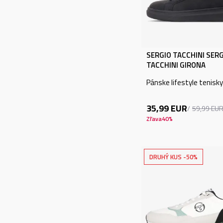
SERGIO TACCHINI SER
TACCHINI GIRONA
Pánske lifestyle tenisky
35,99
EUR
59,99
EU
Zľava
40
%
DRUHÝ KUS -50%