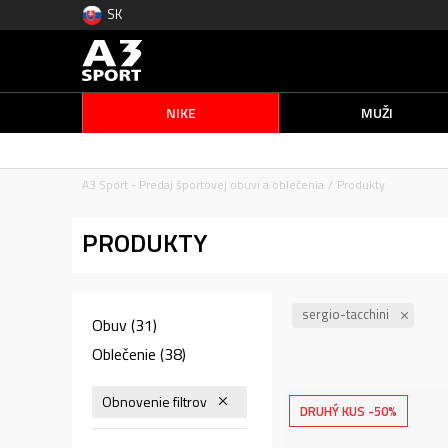
SK
NIKE
MUŽI
A3 Sport - Predaj športovej obuvi a oblečenia
Produkty
PRODUKTY
sergio-tacchini
Obuv
(31)
Oblečenie
(38)
Obnovenie filtrov
DRUHÝ KUS -50%