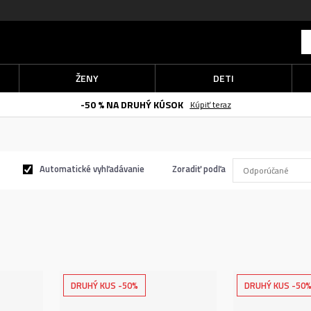
ŽENY
DETI
SUPER VÝHODNE
Privátne a lic
Automatické vyhľadávanie
Zoradiť podľa
DRUHÝ KUS -50%
DRUHÝ KUS -50