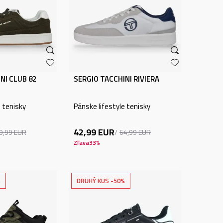
NI CLUB 82
SERGIO TACCHINI RIVIERA
e tenisky
Pánske lifestyle tenisky
42,99
EUR
9,99
EUR
64,99
EUR
Zľava
33
%
%
DRUHÝ KUS -50%