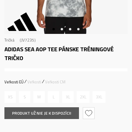
Tričká
JV7235
ADIDAS SEA AOP TEE
PÁNSKE TRÉNINGOVÉ
TRIČKO
Veľkosti EÚ
Veľkosti
Veľkosti CM
XS
S
M
L
XL
2XL
3XL
PRODUKT UŽ NIE JE K DISPOZÍCII