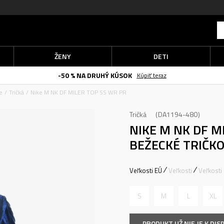
ŽENY
DETI
-50 % NA DRUHÝ KÚSOK
Kúpiť teraz
e
Tričká
Nike M NK DF MILER TOP SS WR PR
Tričká
DA1194-480
NIKE M NK DF M
BEŽECKÉ TRIČK
Veľkosti EÚ
Veľkosti
Veľkosti
S
M
L
XL
PRODUKT UŽ NIE JE K DISP