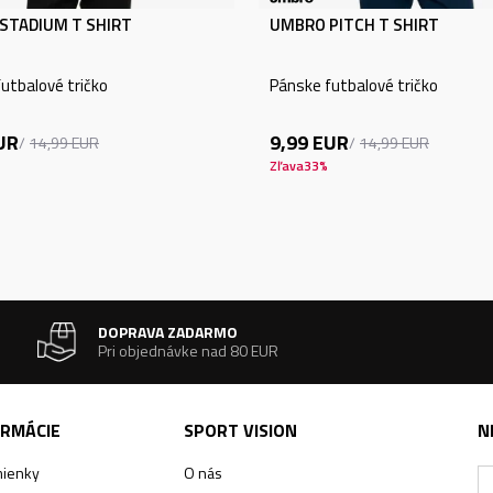
STADIUM T SHIRT
UMBRO PITCH T SHIRT
utbalové tričko
Pánske futbalové tričko
UR
9,99
EUR
14,99
EUR
14,99
EUR
Zľava
33
%
DOPRAVA ZADARMO
Pri objednávke nad 80 EUR
ORMÁCIE
SPORT VISION
N
ienky
O nás