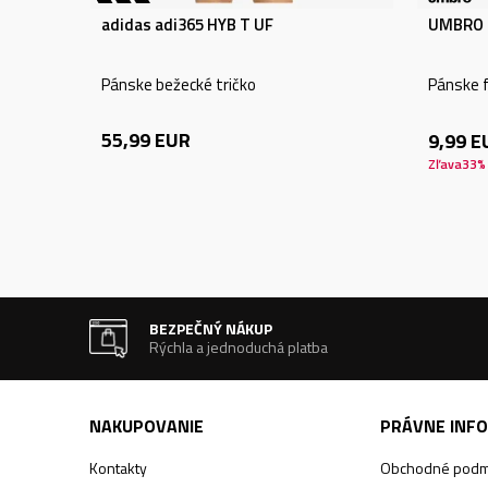
adidas adi365 HYB T UF
UMBRO 
Pánske bežecké tričko
Pánske f
55,99
EUR
9,99
E
Zľava
33
%
BEZPEČNÝ NÁKUP
Rýchla a jednoduchá platba
NAKUPOVANIE
PRÁVNE INF
Kontakty
Obchodné podm