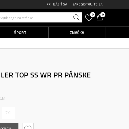
PRIHLÁSIŤ SA
ZAREGISTRUJTE SA
0
0
Vyhľadajte na stránke
ŠPORT
ZNAČKA
ILER TOP SS WR PR
PÁNSKE
O
 CM
2XL
OZÍCII