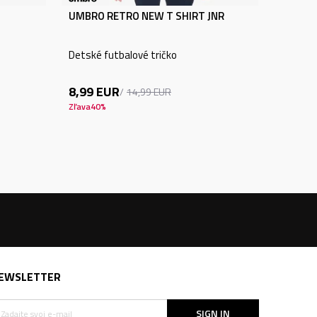
UMBRO RETRO NEW T SHIRT JNR
Detské futbalové tričko
8,99
EUR
14,99
EUR
Zľava
40
%
EWSLETTER
SIGN IN