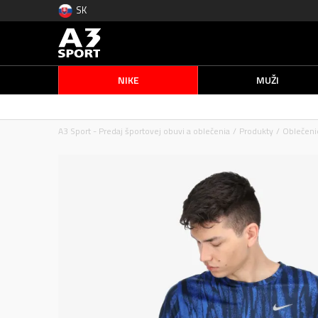
SK
NIKE
MUŽI
A3 Sport - Predaj športovej obuvi a oblečenia
Produkty
Oblečeni