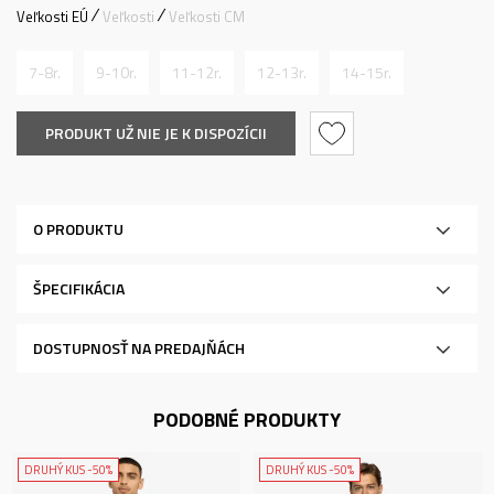
Veľkosti EÚ
Veľkosti
Veľkosti CM
7-8r.
9-10r.
11-12r.
12-13r.
14-15r.
PRODUKT UŽ NIE JE K DISPOZÍCII
O PRODUKTU
ŠPECIFIKÁCIA
DOSTUPNOSŤ NA PREDAJŇÁCH
PODOBNÉ PRODUKTY
DRUHÝ KUS -50%
DRUHÝ KUS -50%