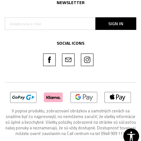
NEWSLETTER
SIGN IN
SOCIAL ICONS
V popise produktu, zobrazovaní obrázkov a samotných cenách sa
snažíme byť čo najpresnejší, no nemôžeme zaručiť, že všetky informácie
sú úplné a bezchybné. Všetky položky zobrazené na stránke sú súčasťou
našej ponuky a neznamenajú, že sú vždy dostupné. Dostupnosť tovaru si
môžete overiť zavolaním na Call centrum na tel 0948 909 111.