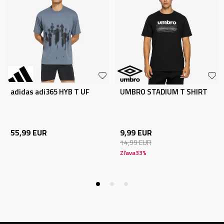
adidas adi365 HYB T UF
UMBRO STADIUM T SHIRT
55,99
EUR
9,99
EUR
14,99
EUR
Zľava
33
%