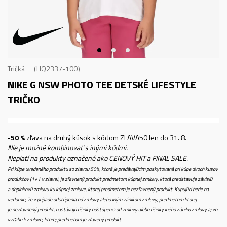
Tričká
HQ2337-100
NIKE G NSW PHOTO TEE
DETSKÉ LIFESTYLE
TRIČKO
-50 %
zľava na druhý kúsok s kódom
ZLAVA50
len do 31. 8.
Nie je možné kombinovať s inými kódmi.
Neplatí na produkty označené ako CENOVÝ HIT a FINAL SALE.
Pri kúpe uvedeného produktu so zľavou 50%, ktorá je predávajúcim poskytovaná pri kúpe dvoch kusov
produktov (1+1 v zľave), je zľavnený produkt predmetom kúpnej zmluvy, ktorá predstavuje závislú
a doplnkovú zmluvu ku kúpnej zmluve, ktorej predmetom je nezľavnený produkt. Kupujúci berie na
vedomie, že v prípade odstúpenia od zmluvy alebo iným zánikom zmluvy, predmetom ktorej
je nezľavnený produkt, nastávajú účinky odstúpenia od zmluvy alebo účinky iného zániku zmluvy aj vo
vzťahu k zmluve, ktorej predmetom je zľavený produkt.