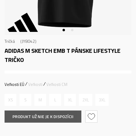
Tričká
JY8042
ADIDAS M SKETCH EMB T
PÁNSKE LIFESTYLE
TRIČKO
Veľkosti EÚ
Veľkosti
Veľkosti CM
XS
S
M
L
XL
2XL
3XL
PRODUKT UŽ NIE JE K DISPOZÍCII