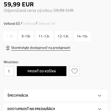
59,99
EUR
Odporúčaná cena výrobcu:
59,99
EUR
Veľkosti EÚ
Veľkosti
Veľkosti CM
7-8r.
9-10r.
11-12r.
12-13r.
14-15r.
Skontrolujte dostupnosť na predajniach
Množstvo:
PRIDAŤ DO KOŠÍKA
ŠPECIFIKÁCIA
DOSTUPNOSŤ NA PREDAJŇÁCH