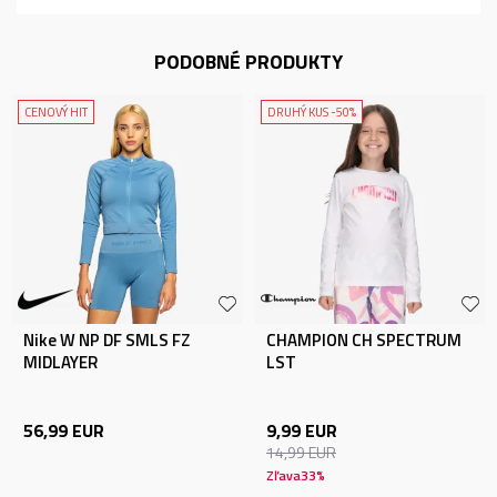
PODOBNÉ PRODUKTY
CENOVÝ HIT
DRUHÝ KUS -50%
Nike W NP DF SMLS FZ
CHAMPION CH SPECTRUM
MIDLAYER
LST
56,99
EUR
9,99
EUR
14,99
EUR
Zľava
33
%