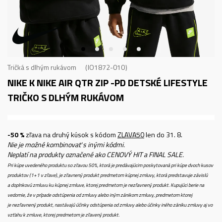
Tričká s dlhým rukávom
IO1872-010
NIKE K NIKE AIR QTR ZIP -PD
DETSKÉ LIFESTYLE
TRIČKO S DLHÝM RUKÁVOM
-50 %
zľava na druhý kúsok s kódom
ZLAVA50
len do 31. 8.
Nie je možné kombinovať s inými kódmi.
Neplatí na produkty označené ako CENOVÝ HIT a FINAL SALE.
Pri kúpe uvedeného produktu so zľavou 50%, ktorá je predávajúcim poskytovaná pri kúpe dvoch kusov
produktov (1+1 v zľave), je zľavnený produkt predmetom kúpnej zmluvy, ktorá predstavuje závislú
a doplnkovú zmluvu ku kúpnej zmluve, ktorej predmetom je nezľavnený produkt. Kupujúci berie na
vedomie, že v prípade odstúpenia od zmluvy alebo iným zánikom zmluvy, predmetom ktorej
je nezľavnený produkt, nastávajú účinky odstúpenia od zmluvy alebo účinky iného zániku zmluvy aj vo
vzťahu k zmluve, ktorej predmetom je zľavený produkt.