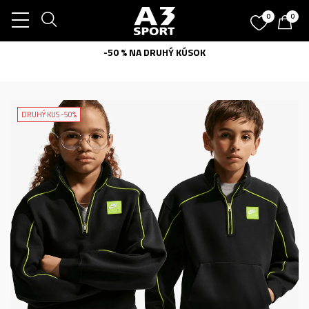
0
0
-50 % NA DRUHÝ KÚSOK
DRUHÝ KUS -50%