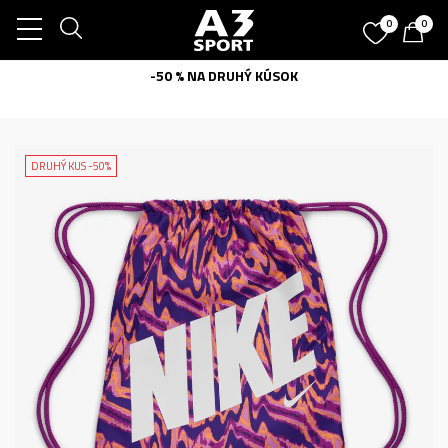
0
0
-50 % NA DRUHÝ KÚSOK
DRUHÝ KUS -50%