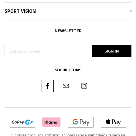
SPORT VISION
NEWSLETTER
SIGN IN
SOCIAL ICONS
V popise produktu, zobrazovaní obrázkov a samotných cenách sa