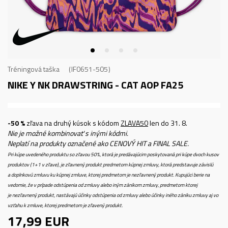
Tréningová taška
IF0651-505
NIKE Y NK DRAWSTRING - CAT AOP FA25
-50 %
zľava na druhý kúsok s kódom
ZLAVA50
len do 31. 8.
Nie je možné kombinovať s inými kódmi.
Neplatí na produkty označené ako CENOVÝ HIT a FINAL SALE.
Pri kúpe uvedeného produktu so zľavou 50%, ktorá je predávajúcim poskytovaná pri kúpe dvoch kusov
produktov (1+1 v zľave), je zľavnený produkt predmetom kúpnej zmluvy, ktorá predstavuje závislú
a doplnkovú zmluvu ku kúpnej zmluve, ktorej predmetom je nezľavnený produkt. Kupujúci berie na
vedomie, že v prípade odstúpenia od zmluvy alebo iným zánikom zmluvy, predmetom ktorej
je nezľavnený produkt, nastávajú účinky odstúpenia od zmluvy alebo účinky iného zániku zmluvy aj vo
vzťahu k zmluve, ktorej predmetom je zľavený produkt.
17,99
EUR