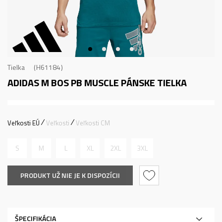
Tielka
H61184
ADIDAS M BOS PB MUSCLE
PÁNSKE TIELKA
Veľkosti EÚ
Veľkosti
Veľkosti CM
S
M
L
XL
2XL
3XL
PRODUKT UŽ NIE JE K DISPOZÍCII
ŠPECIFIKÁCIA