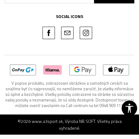
SOCIAL ICONS
V popise produktu, zobrazovaní obrázkov a samotných cenách sa
snažíme byť čo najpresnejší, no nemôžeme zaručiť, že všetky informácie
sú úplné a bezchybné. Všetky položky zobrazené na stránke sú súčasťou
našej ponuky a neznamenajú, že sú vždy dostupné. Dostupnosť tovaru si
môžete overiť zavolaním na Call centrum na tel 0948 909 111.
©2026
www.a3sport.sk
, Výroba
NB SOFT
. Všetky práva
vyhradené.