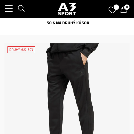
0
0
-50 % NA DRUHÝ KÚSOK
DRUHÝ KUS -50%