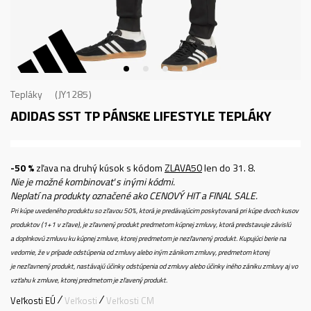
Tepláky
JY1285
ADIDAS SST TP
PÁNSKE LIFESTYLE TEPLÁKY
-50 %
zľava na druhý kúsok s kódom
ZLAVA50
len do 31. 8.
Nie je možné kombinovať s inými kódmi.
Neplatí na produkty označené ako CENOVÝ HIT a FINAL SALE.
Pri kúpe uvedeného produktu so zľavou 50%, ktorá je predávajúcim poskytovaná pri kúpe dvoch kusov
produktov (1+1 v zľave), je zľavnený produkt predmetom kúpnej zmluvy, ktorá predstavuje závislú
a doplnkovú zmluvu ku kúpnej zmluve, ktorej predmetom je nezľavnený produkt. Kupujúci berie na
vedomie, že v prípade odstúpenia od zmluvy alebo iným zánikom zmluvy, predmetom ktorej
je nezľavnený produkt, nastávajú účinky odstúpenia od zmluvy alebo účinky iného zániku zmluvy aj vo
vzťahu k zmluve, ktorej predmetom je zľavený produkt.
Veľkosti EÚ
Veľkosti
Veľkosti CM