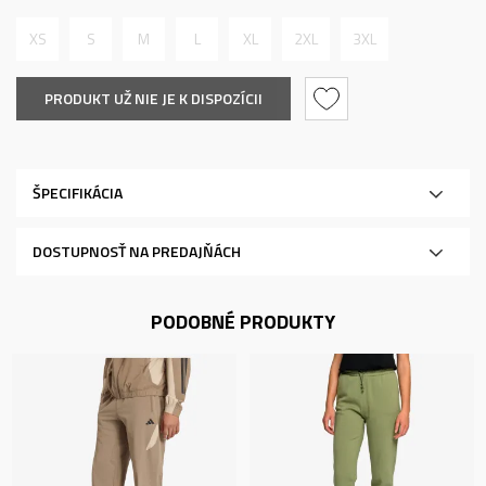
XS
S
M
L
XL
2XL
3XL
PRODUKT UŽ NIE JE K DISPOZÍCII
ŠPECIFIKÁCIA
DOSTUPNOSŤ NA PREDAJŇÁCH
PODOBNÉ PRODUKTY