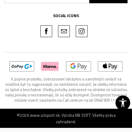
SOCIAL ICONS
V popise produktu, zobrazovaní obrázkov a samotných cenách sa
snažíme byť čo najpresnejší, no nemôžeme zaručiť, že všetky informácie
sú úplné a bezchybné. Všetky položky zobrazené na stránke sú súčasťou
našej ponuky a neznamenajú, že sú vždy dostupné. Dostupnosť tovaru si
môžete overiť zavolaním na Call centrum na tel 0948 909 111.
©2026
www.a3sport.sk
, Výroba
NB SOFT
. Všetky práva
vyhradené.