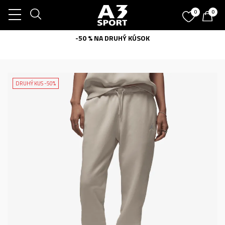
0
0
-50 % NA DRUHÝ KÚSOK
DRUHÝ KUS -50%