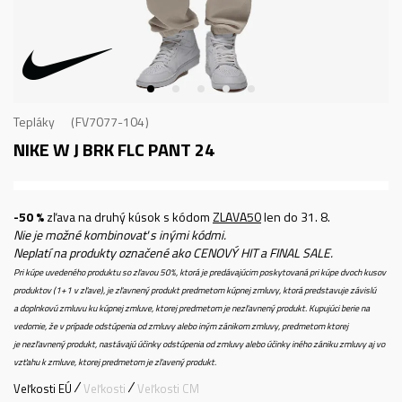
Tepláky
FV7077-104
NIKE W J BRK FLC PANT 24
-50 %
zľava na druhý kúsok s kódom
ZLAVA50
len do 31. 8.
Nie je možné kombinovať s inými kódmi.
Neplatí na produkty označené ako CENOVÝ HIT a FINAL SALE.
Pri kúpe uvedeného produktu so zľavou 50%, ktorá je predávajúcim poskytovaná pri kúpe dvoch kusov
produktov (1+1 v zľave), je zľavnený produkt predmetom kúpnej zmluvy, ktorá predstavuje závislú
a doplnkovú zmluvu ku kúpnej zmluve, ktorej predmetom je nezľavnený produkt. Kupujúci berie na
vedomie, že v prípade odstúpenia od zmluvy alebo iným zánikom zmluvy, predmetom ktorej
je nezľavnený produkt, nastávajú účinky odstúpenia od zmluvy alebo účinky iného zániku zmluvy aj vo
vzťahu k zmluve, ktorej predmetom je zľavený produkt.
Veľkosti EÚ
Veľkosti
Veľkosti CM