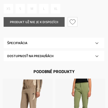
XS
S
M
L
XL
PRODUKT UŽ NIE JE K DISPOZÍCII
ŠPECIFIKÁCIA
DOSTUPNOSŤ NA PREDAJŇÁCH
PODOBNÉ PRODUKTY