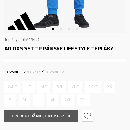
Tepláky
IM4542
ADIDAS SST TP
PÁNSKE LIFESTYLE TEPLÁKY
Veľkosti EÚ
Veľkosti
Veľkosti CM
2XL-T
L-T
M-T
S-T
XL-T
3XL-T
XS
S
M
L
XL
2XL
3XL
PRODUKT UŽ NIE JE K DISPOZÍCII