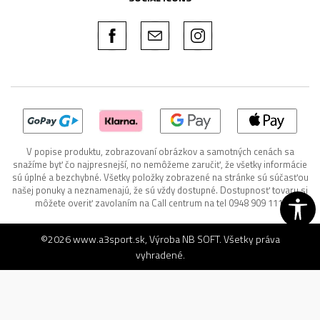
V popise produktu, zobrazovaní obrázkov a samotných cenách sa
snažíme byť čo najpresnejší, no nemôžeme zaručiť, že všetky informácie
sú úplné a bezchybné. Všetky položky zobrazené na stránke sú súčasťou
našej ponuky a neznamenajú, že sú vždy dostupné. Dostupnosť tovaru si
môžete overiť zavolaním na Call centrum na tel 0948 909 111.
©2026
www.a3sport.sk
, Výroba
NB SOFT
. Všetky práva
vyhradené.