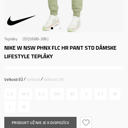
Tepláky
DQ5688-386
NIKE W NSW PHNX FLC HR PANT STD
DÁMSKE
LIFESTYLE TEPLÁKY
Veľkosti EÚ
Veľkosti
Veľkosti CM
L-S
M-S
S-S
2XS
XS
S
S-T
M
L
XL
PRODUKT UŽ NIE JE K DISPOZÍCII