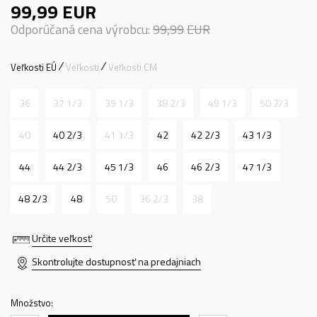
99,99
EUR
Odporúčaná cena výrobcu:
99,99
EUR
Veľkosti EÚ
Veľkosti
Veľkosti CM
36
37 1/3
39 1/3
38 2/3
49 1/3
50 2/3
40
40 2/3
41 1/3
42
42 2/3
43 1/3
44
44 2/3
45 1/3
46
46 2/3
47 1/3
48 2/3
48
50
36 2/3
38
Určite veľkosť
Skontrolujte dostupnosť na predajniach
Množstvo: