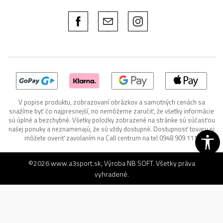
V popise produktu, zobrazovaní obrázkov a samotných cenách sa
snažíme byť čo najpresnejší, no nemôžeme zaručiť, že všetky informácie
sú úplné a bezchybné. Všetky položky zobrazené na stránke sú súčasťou
našej ponuky a neznamenajú, že sú vždy dostupné. Dostupnosť tovaru si
môžete overiť zavolaním na Call centrum na tel 0948 909 111.
©2026
www.a3sport.sk
, Výroba
NB SOFT
. Všetky práva
vyhradené.