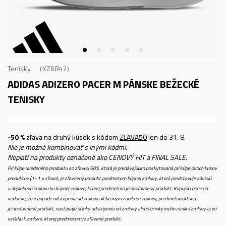
Tenisky
KZ6847
ADIDAS ADIZERO PACER M
PÁNSKE BEŽECKÉ
TENISKY
-50 %
zľava na druhý kúsok s kódom
ZLAVA50
len do 31. 8.
Nie je možné kombinovať s inými kódmi.
Neplatí na produkty označené ako CENOVÝ HIT a FINAL SALE.
Pri kúpe uvedeného produktu so zľavou 50%, ktorá je predávajúcim poskytovaná pri kúpe dvoch kusov
produktov (1+1 v zľave), je zľavnený produkt predmetom kúpnej zmluvy, ktorá predstavuje závislú
a doplnkovú zmluvu ku kúpnej zmluve, ktorej predmetom je nezľavnený produkt. Kupujúci berie na
vedomie, že v prípade odstúpenia od zmluvy alebo iným zánikom zmluvy, predmetom ktorej
je nezľavnený produkt, nastávajú účinky odstúpenia od zmluvy alebo účinky iného zániku zmluvy aj vo
vzťahu k zmluve, ktorej predmetom je zľavený produkt.