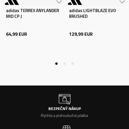
adidas TERREX ANYLANDER
adidas LIGHTBLAZE EVO
MID CP J
BRUSHED
64,99
EUR
129,99
EUR
BEZPEČNÝ NÁKUP
Rýchla a jednoduchá platba