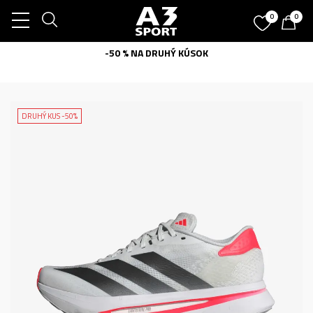
0
0
-50 % NA DRUHÝ KÚSOK
DRUHÝ KUS -50%