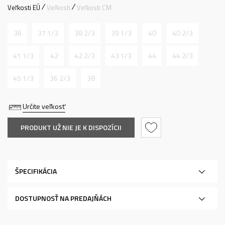
Veľkosti EÚ
Veľkosti
Veľkosti CM
36
37 1/3
38 2/3
39 1/3
40
40 2/3
41 1/3
42
42 2/3
43 1/3
44
44 2/3
45 1/3
36 2/3
38
Určite veľkosť
PRODUKT UŽ NIE JE K DISPOZÍCII
ŠPECIFIKÁCIA
DOSTUPNOSŤ NA PREDAJŇÁCH