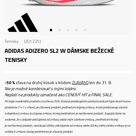
Tenisky
JQ1225
ADIDAS ADIZERO SL2 W
DÁMSKE BEŽECKÉ
TENISKY
-50 %
zľava na druhý kúsok s kódom
ZLAVA50
len do 31. 8.
Nie je možné kombinovať s inými kódmi.
Neplatí na produkty označené ako CENOVÝ HIT a FINAL SALE.
Pri kúpe uvedeného produktu so zľavou 50%, ktorá je predávajúcim poskytovaná pri kúpe dvoch kusov
produktov (1+1 v zľave), je zľavnený produkt predmetom kúpnej zmluvy, ktorá predstavuje závislú
a doplnkovú zmluvu ku kúpnej zmluve, ktorej predmetom je nezľavnený produkt. Kupujúci berie na
vedomie, že v prípade odstúpenia od zmluvy alebo iným zánikom zmluvy, predmetom ktorej
je nezľavnený produkt, nastávajú účinky odstúpenia od zmluvy alebo účinky iného zániku zmluvy aj vo
vzťahu k zmluve, ktorej predmetom je zľavený produkt.