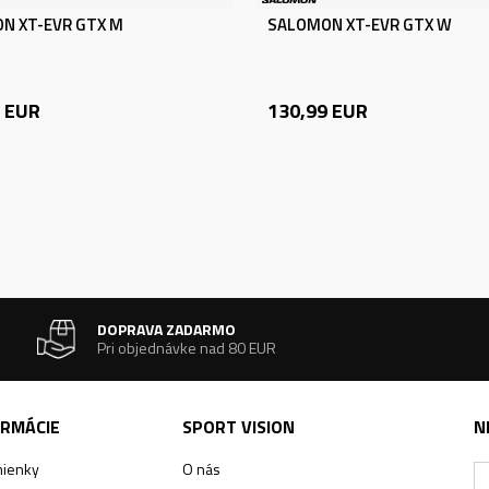
N XT-EVR GTX M
SALOMON XT-EVR GTX W
EUR
130,99
EUR
DOPRAVA ZADARMO
Pri objednávke nad 80 EUR
ORMÁCIE
SPORT VISION
N
ienky
O nás