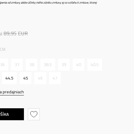
penia od zmluvy alebo účinky iného zániku zmluvy aj vo vzťahu k zmluve, ktorej
u:
89,95
EUR
 CM
36
37
38
38.5
39
40
40.5
44.5
45
46
47
a predajniach
OŠÍKA