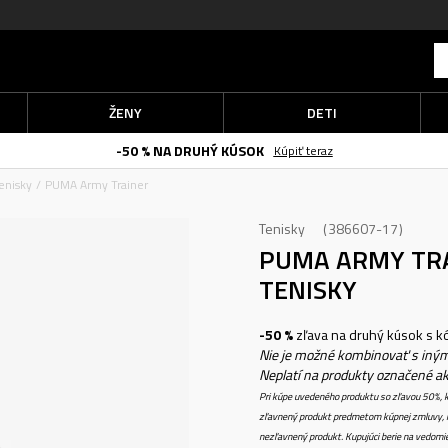
ŽENY
DETI
-50 % NA DRUHÝ KÚSOK
Kúpiť teraz
enisky
PUMA Army Trainer
Tenisky
386607-17
PUMA ARMY TR
TENISKY
-50 %
zľava na druhý kúsok s 
Nie je možné kombinovať s iným
Neplatí na produkty označené a
Pri kúpe uvedeného produktu so zľavou 50%, k
zľavnený produkt predmetom kúpnej zmluvy, k
nezľavnený produkt. Kupujúci berie na vedomi