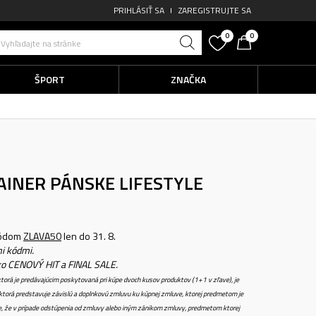
PRIHLÁSIŤ SA
ZAREGISTRUJTE SA
0
0
Vyhľadajte na stránke
ŠPORT
ZNAČKA
AINER
PÁNSKE LIFESTYLE
kódom
ZLAVA50
len do 31. 8.
i kódmi.
ko CENOVÝ HIT a FINAL SALE.
torá je predávajúcim poskytovaná pri kúpe dvoch kusov produktov (1+1 v zľave), je
torá predstavuje závislú a doplnkovú zmluvu ku kúpnej zmluve, ktorej predmetom je
e, že v prípade odstúpenia od zmluvy alebo iným zánikom zmluvy, predmetom ktorej