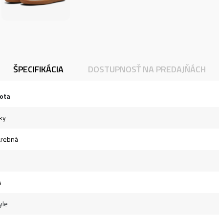
ŠPECIFIKÁCIA
DOSTUPNOSŤ NA PREDAJŇÁCH
ota
ky
arebná
A
yle