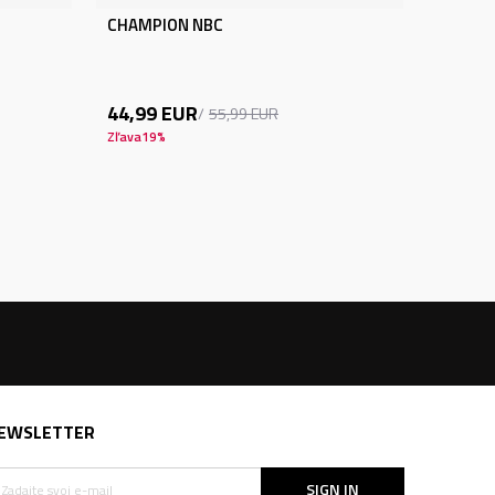
CHAMPION NBC
44,99
EUR
55,99
EUR
Zľava
19
%
EWSLETTER
SIGN IN