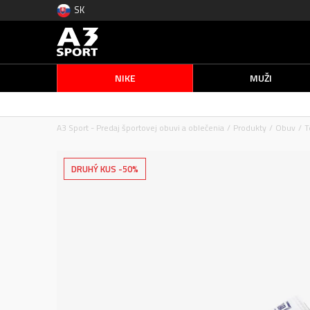
SK
NIKE
MUŽI
A3 Sport - Predaj športovej obuvi a oblečenia
Produkty
Obuv
T
DRUHÝ KUS -50%