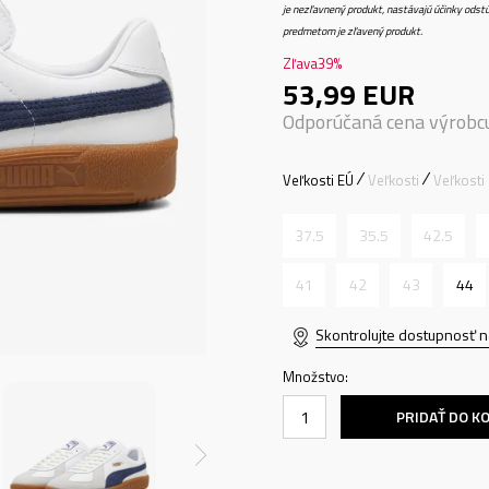
je nezľavnený produkt, nastávajú účinky odstú
predmetom je zľavený produkt.
Zľava
39
%
53,99
EUR
Odporúčaná cena výrobc
Veľkosti EÚ
Veľkosti
Veľkosti
37.5
35.5
42.5
41
42
43
44
Skontrolujte dostupnosť n
Množstvo:
PRIDAŤ DO K