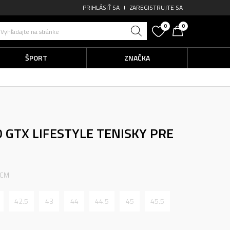
PRIHLÁSIŤ SA
ZAREGISTRUJTE SA
0
0
Vyhľadajte na stránke
ŠPORT
ZNAČKA
0 GTX
LIFESTYLE TENISKY PRE
 CM
42.5
43
44
44.5
45
45.5