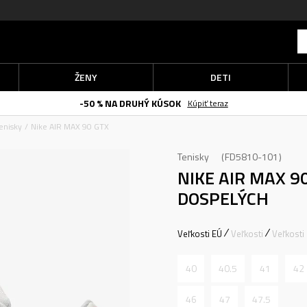
ŽENY
DETI
-50 % NA DRUHÝ KÚSOK
Kúpiť teraz
enisky
Nike AIR MAX 90 GTX
Tenisky
FD5810-101
NIKE AIR MAX 9
DOSPELÝCH
Veľkosti EÚ
Veľkosti
Veľkosti
40
40.5
41
42
46
47
47.5