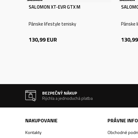
SALOMON XT-EVR GTX M
SALOMO
Pánske lifestyle tenisky
Pánske l
130,99
EUR
130,99
BEZPEČNÝ NÁKUP
Rýchla a jednoduchá platba
NAKUPOVANIE
PRÁVNE INF
Kontakty
Obchodné podm