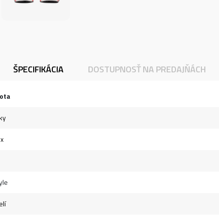
ŠPECIFIKÁCIA
DOSTUPNOSŤ NA PREDAJŇÁCH
ota
ky
ex
yle
lí