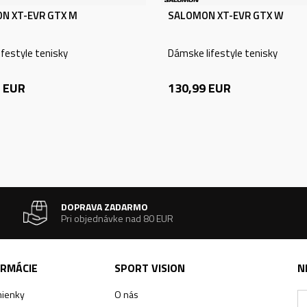
N XT-EVR GTX M
SALOMON XT-EVR GTX W
ifestyle tenisky
Dámske lifestyle tenisky
EUR
130,99
EUR
DOPRAVA ZADARMO
Pri objednávke nad 80 EUR
ORMÁCIE
SPORT VISION
N
ienky
O nás