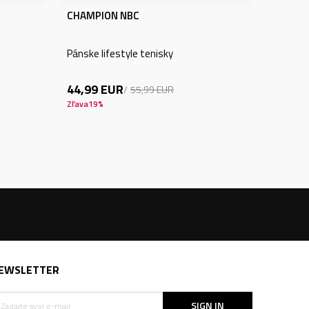
CHAMPION NBC
Pánske lifestyle tenisky
44,99
EUR
55,99
EUR
Zľava
19
%
EWSLETTER
SIGN IN