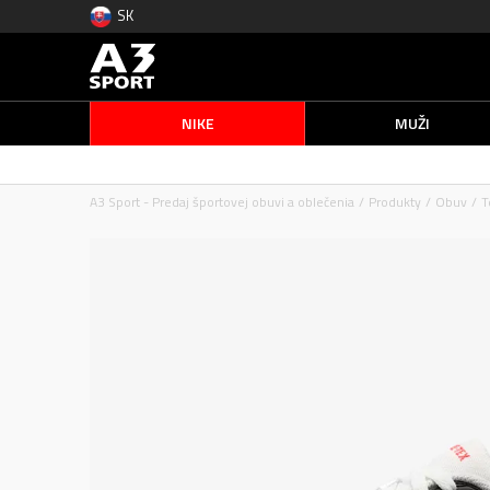
SK
NIKE
MUŽI
A3 Sport - Predaj športovej obuvi a oblečenia
Produkty
Obuv
T