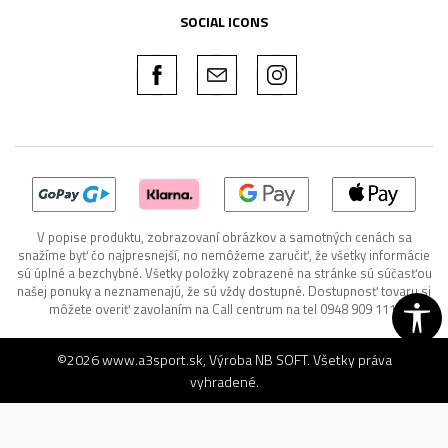
SOCIAL ICONS
V popise produktu, zobrazovaní obrázkov a samotných cenách sa
snažíme byť čo najpresnejší, no nemôžeme zaručiť, že všetky informácie
sú úplné a bezchybné. Všetky položky zobrazené na stránke sú súčasťou
našej ponuky a neznamenajú, že sú vždy dostupné. Dostupnosť tovaru si
môžete overiť zavolaním na Call centrum na tel 0948 909 111.
©2026
www.a3sport.sk
, Výroba
NB SOFT
. Všetky práva
vyhradené.