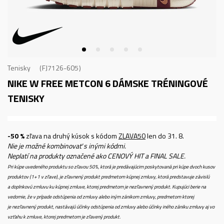
Tenisky
FJ7126-605
NIKE W FREE METCON 6
DÁMSKE TRÉNINGOVÉ
TENISKY
-50 %
zľava na druhý kúsok s kódom
ZLAVA50
len do 31. 8.
Nie je možné kombinovať s inými kódmi.
Neplatí na produkty označené ako CENOVÝ HIT a FINAL SALE.
Pri kúpe uvedeného produktu so zľavou 50%, ktorá je predávajúcim poskytovaná pri kúpe dvoch kusov
produktov (1+1 v zľave), je zľavnený produkt predmetom kúpnej zmluvy, ktorá predstavuje závislú
a doplnkovú zmluvu ku kúpnej zmluve, ktorej predmetom je nezľavnený produkt. Kupujúci berie na
vedomie, že v prípade odstúpenia od zmluvy alebo iným zánikom zmluvy, predmetom ktorej
je nezľavnený produkt, nastávajú účinky odstúpenia od zmluvy alebo účinky iného zániku zmluvy aj vo
vzťahu k zmluve, ktorej predmetom je zľavený produkt.