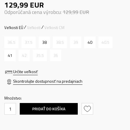
129,99
EUR
Odporúčaná cena výrobcu:
129,99
EUR
Veľkosti EÚ
Veľkosti
Veľkosti CM
36.5
37.5
38
38.5
39
40
40.5
41
42
35.5
36
Určite veľkosť
Skontrolujte dostupnosť na predajniach
Množstvo:
PRIDAŤ DO KOŠÍKA