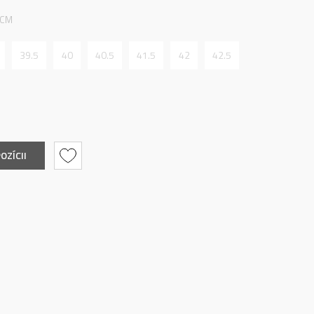
 CM
39.5
40
40.5
41.5
42
42.5
OZÍCII