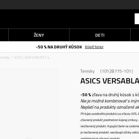
ŽENY
DETI
-50 % NA DRUHÝ KÚSOK
Kúpiť teraz
enisky
ASICS VERSABLAST 4
Tenisky
1012B775-101
ASICS VERSABL
-50 %
zľava na druhý kúsok s 
Nie je možné kombinovať s iným
Neplatí na produkty označené a
Pri kúpe uvedeného produktu so zľavou 50%, k
zľavnený produkt predmetom kúpnej zmluvy, k
nezľavnený produkt. Kupujúci berie na vedomi
je nezľavnený produkt, nastávajú účinky odstú
predmetom je zľavený produkt.