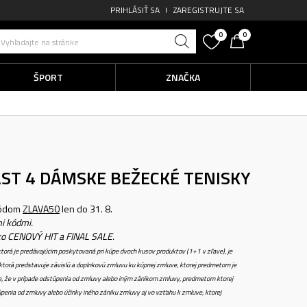
PRIHLÁSIŤ SA
ZAREGISTRUJTE SA
0
0
Vyhľadajte na stránke
ŠPORT
ZNAČKA
AST 4
DÁMSKE BEŽECKÉ TENISKY
kódom
ZLAVA50
len do 31. 8.
i kódmi.
ko CENOVÝ HIT a FINAL SALE.
torá je predávajúcim poskytovaná pri kúpe dvoch kusov produktov (1+1 v zľave), je
torá predstavuje závislú a doplnkovú zmluvu ku kúpnej zmluve, ktorej predmetom je
e, že v prípade odstúpenia od zmluvy alebo iným zánikom zmluvy, predmetom ktorej
penia od zmluvy alebo účinky iného zániku zmluvy aj vo vzťahu k zmluve, ktorej