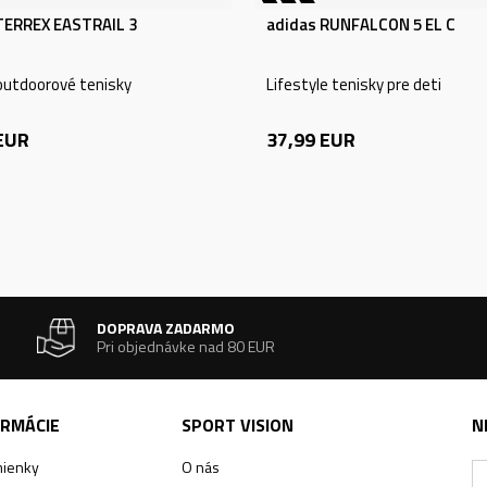
TERREX EASTRAIL 3
adidas RUNFALCON 5 EL C
outdoorové tenisky
Lifestyle tenisky pre deti
EUR
37,99
EUR
DOPRAVA ZADARMO
Pri objednávke nad 80 EUR
ORMÁCIE
SPORT VISION
N
ienky
O nás