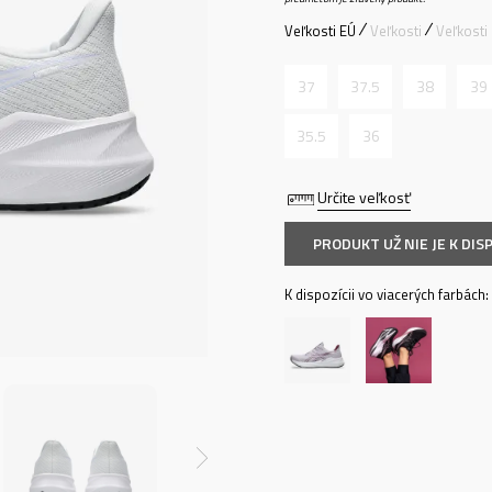
Veľkosti EÚ
Veľkosti
Veľkosti
37
37.5
38
39
35.5
36
Určite veľkosť
PRODUKT UŽ NIE JE K DISP
K dispozícii vo viacerých farbách: