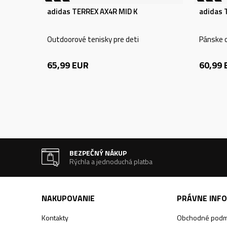
adidas TERREX AX4R MID K
adidas 
Outdoorové tenisky pre deti
Pánske 
65,99
EUR
60,99
BEZPEČNÝ NÁKUP
Rýchla a jednoduchá platba
NAKUPOVANIE
PRÁVNE INF
Kontakty
Obchodné podm