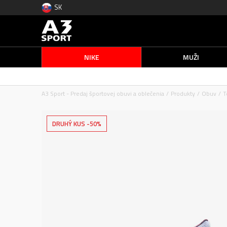
SK
NIKE
MUŽI
A3 Sport - Predaj športovej obuvi a oblečenia
Produkty
Obuv
T
DRUHÝ KUS -50%