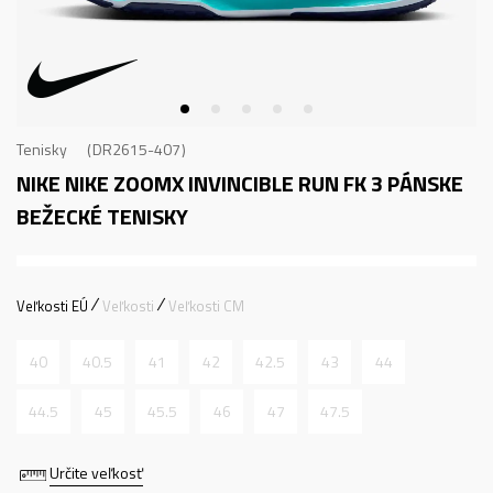
Tenisky
DR2615-407
NIKE NIKE ZOOMX INVINCIBLE RUN FK 3
PÁNSKE
BEŽECKÉ TENISKY
Veľkosti EÚ
Veľkosti
Veľkosti CM
40
40.5
41
42
42.5
43
44
44.5
45
45.5
46
47
47.5
Určite veľkosť