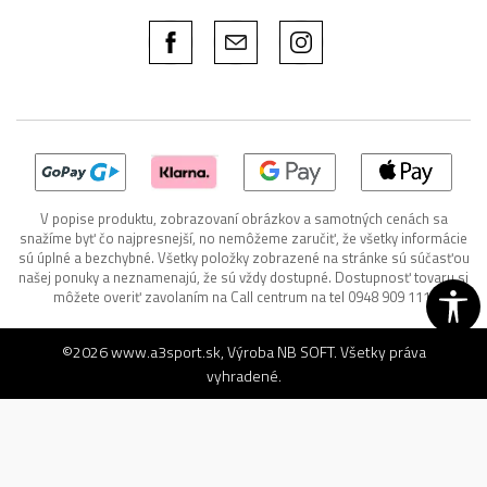
V popise produktu, zobrazovaní obrázkov a samotných cenách sa
snažíme byť čo najpresnejší, no nemôžeme zaručiť, že všetky informácie
sú úplné a bezchybné. Všetky položky zobrazené na stránke sú súčasťou
našej ponuky a neznamenajú, že sú vždy dostupné. Dostupnosť tovaru si
môžete overiť zavolaním na Call centrum na tel 0948 909 111.
©2026
www.a3sport.sk
, Výroba
NB SOFT
. Všetky práva
vyhradené.