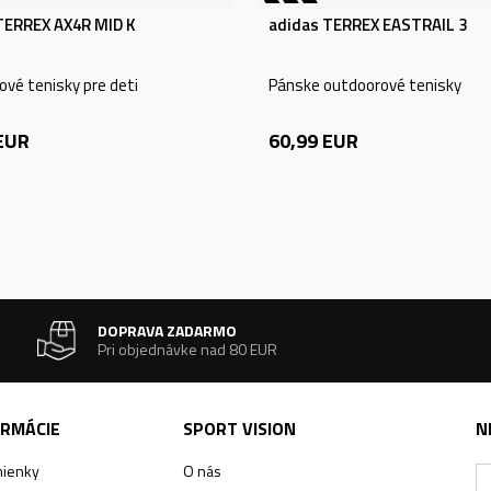
TERREX AX4R MID K
adidas TERREX EASTRAIL 3
vé tenisky pre deti
Pánske outdoorové tenisky
EUR
60,99
EUR
DOPRAVA ZADARMO
Pri objednávke nad 80 EUR
ORMÁCIE
SPORT VISION
N
ienky
O nás