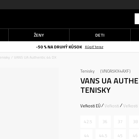
ŽENY
DETI
-50 % NA DRUHÝ KÚSOK
Kúpiť teraz
enisky
VANS UA Authentic 44 DX
Tenisky
VN0A5KX4AXF
VANS UA AUTHE
TENISKY
Veľkosti EÚ
Veľkosti
Veľkosti
42.5
36
37
38
44
44.5
45
46