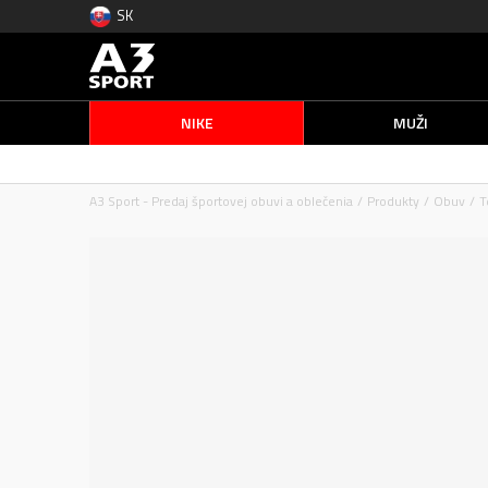
SK
NIKE
MUŽI
A3 Sport - Predaj športovej obuvi a oblečenia
Produkty
Obuv
T