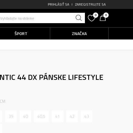
PRIHLÁSIŤ SA
ZAREGISTRUJTE SA
0
0
Vyhľadajte na stránke
ŠPORT
ZNAČKA
NTIC 44 DX
PÁNSKE LIFESTYLE
 CM
39
40
40.5
41
42
43