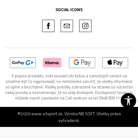
SOCIAL ICONS
V popise produktu, zobrazovaní obrázkov a samotných cenách sa
snažíme byť čo najpresnejší, no nemôžeme zaručiť, že všetky informácie
sú úplné a bezchybné. Všetky položky zobrazené na stránke sú súčasťou
našej ponuky a neznamenajú, že sú vždy dostupné. Dostupnosť tovaru si
môžete overiť zavolaním na Call centrum na tel 0948 909 111.
©2026
www.a3sport.sk
, Výroba
NB SOFT
. Všetky práva
vyhradené.