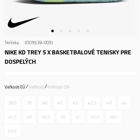
Tenisky
DD9538-009
NIKE KD TREY 5 X
BASKETBALOVÉ TENISKY PRE
DOSPELÝCH
Veľkosti EÚ
Veľkosti
Veľkosti CM
38.5
39
40
41
42
42.5
43
44
44.5
45
45.5
46
47
47.5
48.5
49.5