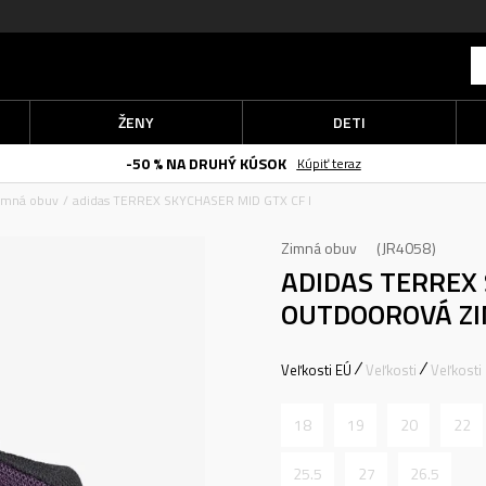
ŽENY
DETI
-50 % NA DRUHÝ KÚSOK
Kúpiť teraz
imná obuv
adidas TERREX SKYCHASER MID GTX CF I
Zimná obuv
JR4058
ADIDAS TERREX 
OUTDOOROVÁ ZI
Veľkosti EÚ
Veľkosti
Veľkosti
18
19
20
22
25.5
27
26.5