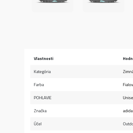
Vlastnosti
Hodn
Kategória
Zimn
Farba
Fialo
POHLAVIE
Unis
Značka
adida
Účel
Outd