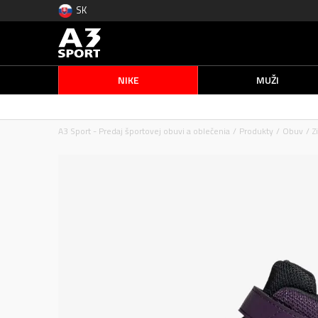
SK
NIKE
MUŽI
A3 Sport - Predaj športovej obuvi a oblečenia
Produkty
Obuv
Z