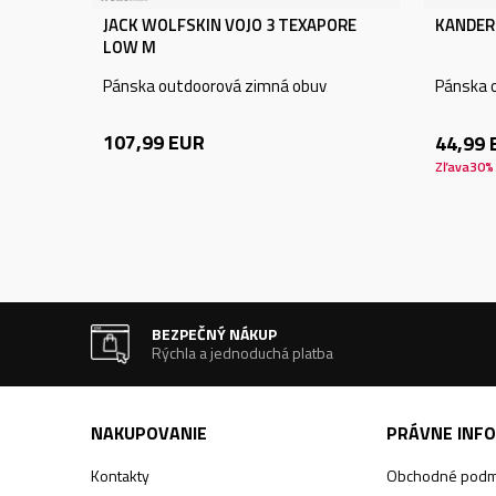
JACK WOLFSKIN VOJO 3 TEXAPORE
KANDER
LOW M
Pánska outdoorová zimná obuv
Pánska 
107,99
EUR
44,99
Zľava
30
%
BEZPEČNÝ NÁKUP
Rýchla a jednoduchá platba
NAKUPOVANIE
PRÁVNE INF
Kontakty
Obchodné podm