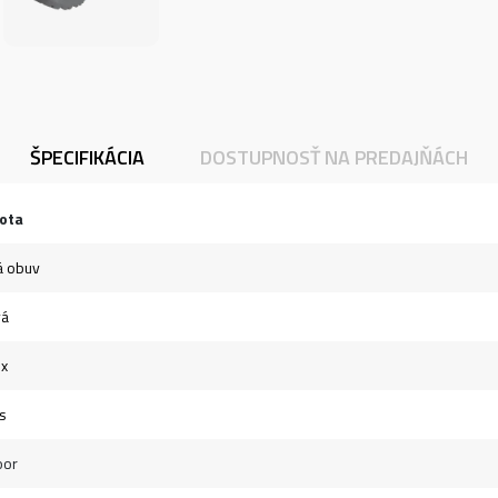
ŠPECIFIKÁCIA
DOSTUPNOSŤ NA PREDAJŇÁCH
ota
á obuv
vá
ex
s
oor