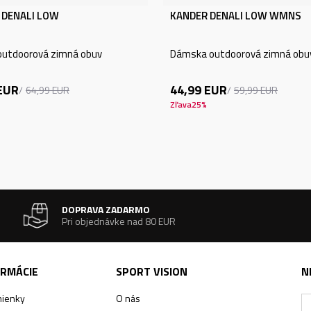
 DENALI LOW
KANDER DENALI LOW WMNS
outdoorová zimná obuv
Dámska outdoorová zimná obu
EUR
44,99
EUR
64,99
EUR
59,99
EUR
Zľava
25
%
DOPRAVA ZADARMO
Pri objednávke nad 80 EUR
ORMÁCIE
SPORT VISION
N
ienky
O nás