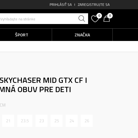
PRIHLÁSIŤ SA
ZAREGISTRUJTE SA
0
0
Vyhľadajte na stránke
ŠPORT
ZNAČKA
SKYCHASER MID GTX CF I
MNÁ OBUV PRE DETI
 CM
21
23.5
23
25
24
26