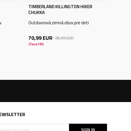
TIMBERLAND KILLINGTON HIKER
CHUKKA
v
Outdoorová zimná obuv pre deti
70,99
EUR
86,99
EUR
Zľava
18
%
EWSLETTER
SIGN IN