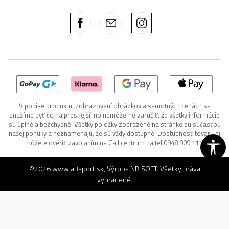
V popise produktu, zobrazovaní obrázkov a samotných cenách sa
snažíme byť čo najpresnejší, no nemôžeme zaručiť, že všetky informácie
sú úplné a bezchybné. Všetky položky zobrazené na stránke sú súčasťou
našej ponuky a neznamenajú, že sú vždy dostupné. Dostupnosť tovaru si
môžete overiť zavolaním na Call centrum na tel 0948 909 111.
©2026
www.a3sport.sk
, Výroba
NB SOFT
. Všetky práva
vyhradené.