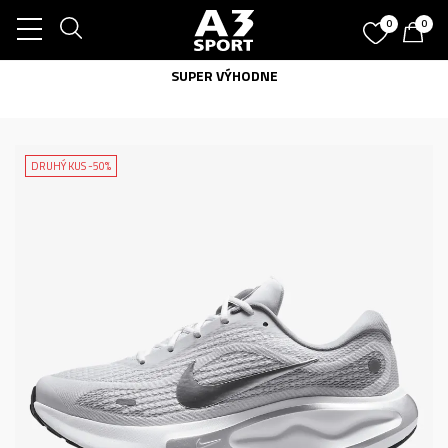
0
0
SUPER VÝHODNE
DRUHÝ KUS -50%