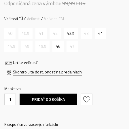
Odporúčaná cena výrobcu:
99,99
EUR
Veľkosti EÚ
Veľkosti
Veľkosti CM
40
40.5
41
42
42.5
43
44
44.5
45
45.5
46
47
Určite veľkosť
Skontrolujte dostupnosť na predajniach
Množstvo:
PRIDAŤ DO KOŠÍKA
K dispozícii vo viacerých farbách: