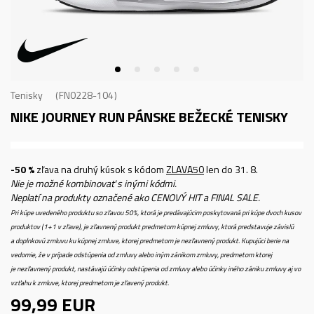
Tenisky
FN0228-104
NIKE JOURNEY RUN
PÁNSKE BEŽECKÉ TENISKY
-50 %
zľava na druhý kúsok s kódom
ZLAVA50
len do 31. 8.
Nie je možné kombinovať s inými kódmi.
Neplatí na produkty označené ako CENOVÝ HIT a FINAL SALE.
Pri kúpe uvedeného produktu so zľavou 50%, ktorá je predávajúcim poskytovaná pri kúpe dvoch kusov
produktov (1+1 v zľave), je zľavnený produkt predmetom kúpnej zmluvy, ktorá predstavuje závislú
a doplnkovú zmluvu ku kúpnej zmluve, ktorej predmetom je nezľavnený produkt. Kupujúci berie na
vedomie, že v prípade odstúpenia od zmluvy alebo iným zánikom zmluvy, predmetom ktorej
je nezľavnený produkt, nastávajú účinky odstúpenia od zmluvy alebo účinky iného zániku zmluvy aj vo
vzťahu k zmluve, ktorej predmetom je zľavený produkt.
99,99
EUR