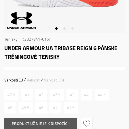
Tenisky
3027341-016
UNDER ARMOUR UA TRIBASE REIGN 6
PÁNSKE
TRÉNINGOVÉ TENISKY
Veľkosti EÚ
Veľkosti
Veľkosti CM
40.5
41
42
42.5
43
44
44.5
45
45.5
46
47
47.5
PRODUKT UŽ NIE JE K DISPOZÍCII