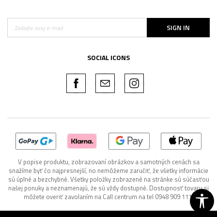
SIGN IN
SOCIAL ICONS
V popise produktu, zobrazovaní obrázkov a samotných cenách sa
snažíme byť čo najpresnejší, no nemôžeme zaručiť, že všetky informácie
sú úplné a bezchybné. Všetky položky zobrazené na stránke sú súčasťou
našej ponuky a neznamenajú, že sú vždy dostupné. Dostupnosť tovaru si
môžete overiť zavolaním na Call centrum na tel 0948 909 111.