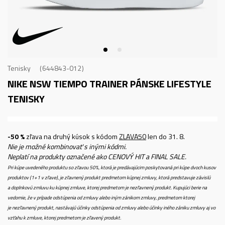
Tenisky
644843-012
NIKE NSW TIEMPO TRAINER
PÁNSKE LIFESTYLE
TENISKY
-50 %
zľava na druhý kúsok s kódom
ZLAVA50
len do 31. 8.
Nie je možné kombinovať s inými kódmi.
Neplatí na produkty označené ako CENOVÝ HIT a FINAL SALE.
Pri kúpe uvedeného produktu so zľavou 50%, ktorá je predávajúcim poskytovaná pri kúpe dvoch kusov
produktov (1+1 v zľave), je zľavnený produkt predmetom kúpnej zmluvy, ktorá predstavuje závislú
a doplnkovú zmluvu ku kúpnej zmluve, ktorej predmetom je nezľavnený produkt. Kupujúci berie na
vedomie, že v prípade odstúpenia od zmluvy alebo iným zánikom zmluvy, predmetom ktorej
je nezľavnený produkt, nastávajú účinky odstúpenia od zmluvy alebo účinky iného zániku zmluvy aj vo
vzťahu k zmluve, ktorej predmetom je zľavený produkt.