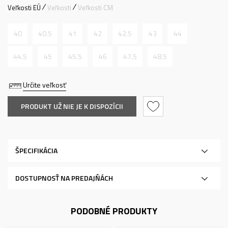
Veľkosti EÚ
Veľkosti
Veľkosti CM
40
40.5
41
42
42.5
43
44
44.5
45
45.5
46
47.5
48.5
Určite veľkosť
PRODUKT UŽ NIE JE K DISPOZÍCII
ŠPECIFIKÁCIA
DOSTUPNOSŤ NA PREDAJŇÁCH
PODOBNÉ PRODUKTY