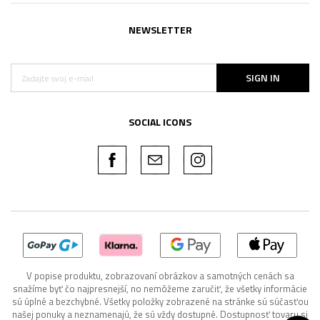
NEWSLETTER
SIGN IN
SOCIAL ICONS
V popise produktu, zobrazovaní obrázkov a samotných cenách sa
snažíme byť čo najpresnejší, no nemôžeme zaručiť, že všetky informácie
sú úplné a bezchybné. Všetky položky zobrazené na stránke sú súčasťou
našej ponuky a neznamenajú, že sú vždy dostupné. Dostupnosť tovaru si