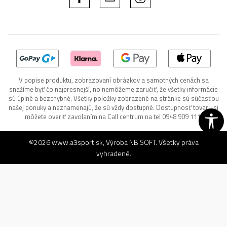
V popise produktu, zobrazovaní obrázkov a samotných cenách sa
snažíme byť čo najpresnejší, no nemôžeme zaručiť, že všetky informácie
sú úplné a bezchybné. Všetky položky zobrazené na stránke sú súčasťou
našej ponuky a neznamenajú, že sú vždy dostupné. Dostupnosť tovaru si
môžete overiť zavolaním na Call centrum na tel 0948 909 111.
©2026
www.a3sport.sk
, Výroba
NB SOFT
. Všetky práva
vyhradené.