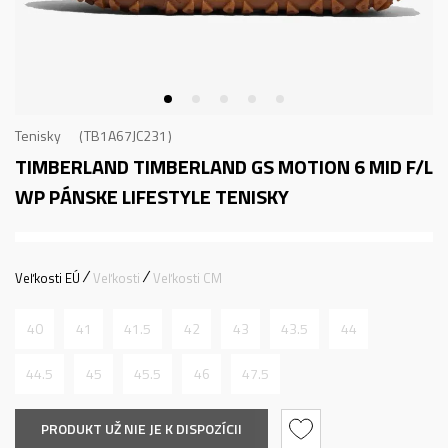
Tenisky
TB1A67JC231
TIMBERLAND TIMBERLAND GS MOTION 6 MID F/L
WP
PÁNSKE LIFESTYLE TENISKY
Veľkosti EÚ
Veľkosti
Veľkosti CM
40
41
41.5
42
43
43.5
44
44.5
45
45.5
46
47.5
PRODUKT UŽ NIE JE K DISPOZÍCII