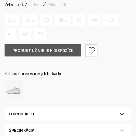
Veľkosti EÚ
Veľkosti
Veľkosti CM
36.5
37.5
38
38.5
39
40
40.5
41
42
36
PRODUKT UŽ NIE JE K DISPOZÍCII
K dispozícii vo viacerých farbách:
O PRODUKTU
ŠPECIFIKÁCIA