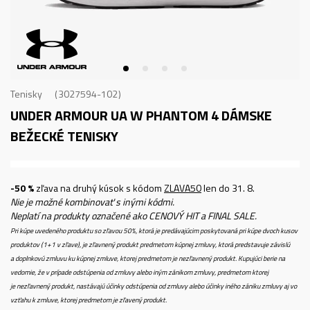
Tenisky
3027594-102
UNDER ARMOUR UA W PHANTOM 4
DÁMSKE
BEŽECKÉ TENISKY
-50 %
zľava na druhý kúsok s kódom
ZLAVA50
len do 31. 8.
Nie je možné kombinovať s inými kódmi.
Neplatí na produkty označené ako CENOVÝ HIT a FINAL SALE.
Pri kúpe uvedeného produktu so zľavou 50%, ktorá je predávajúcim poskytovaná pri kúpe dvoch kusov
produktov (1+1 v zľave), je zľavnený produkt predmetom kúpnej zmluvy, ktorá predstavuje závislú
a doplnkovú zmluvu ku kúpnej zmluve, ktorej predmetom je nezľavnený produkt. Kupujúci berie na
vedomie, že v prípade odstúpenia od zmluvy alebo iným zánikom zmluvy, predmetom ktorej
je nezľavnený produkt, nastávajú účinky odstúpenia od zmluvy alebo účinky iného zániku zmluvy aj vo
vzťahu k zmluve, ktorej predmetom je zľavený produkt.