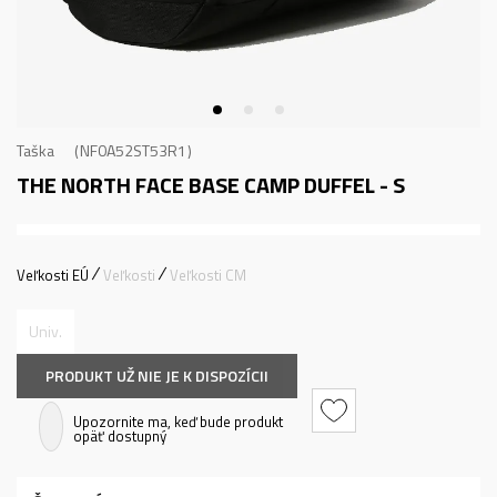
Taška
NF0A52ST53R1
THE NORTH FACE BASE CAMP DUFFEL - S
Veľkosti EÚ
Veľkosti
Veľkosti CM
Univ.
PRODUKT UŽ NIE JE K DISPOZÍCII
Upozornite ma, keď bude produkt
opäť dostupný