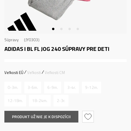
Súpravy
JY0303
ADIDAS I BL FL JOG 240
SÚPRAVY PRE DETI
Veľkosti EÚ
Veľkosti
Veľkosti CM
0-3m.
3-6m.
6-9m.
3-4r.
9-12m.
12-18m.
18-24m.
2-3r.
PRODUKT UŽ NIE JE K DISPOZÍCII