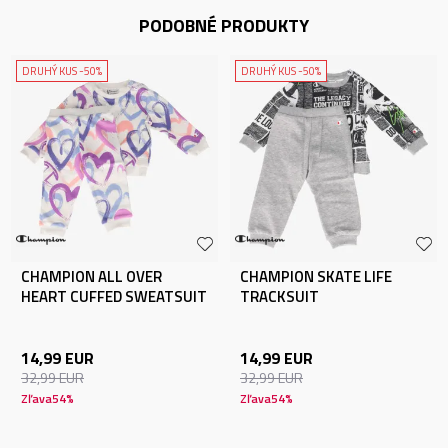
PODOBNÉ PRODUKTY
DRUHÝ KUS -50%
DRUHÝ KUS -50%
CHAMPION ALL OVER
CHAMPION SKATE LIFE
HEART CUFFED SWEATSUIT
TRACKSUIT
14,99
EUR
14,99
EUR
32,99
EUR
32,99
EUR
Zľava
54
%
Zľava
54
%