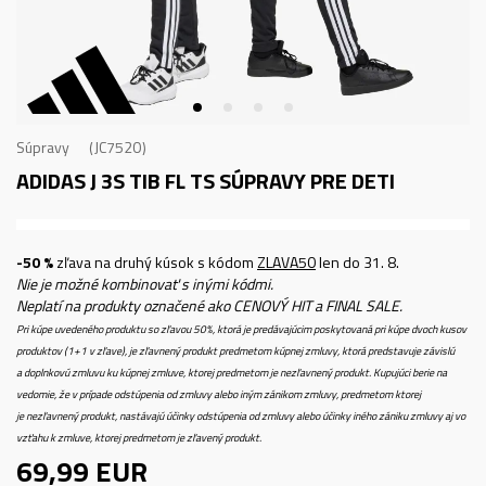
Súpravy
JC7520
ADIDAS J 3S TIB FL TS
SÚPRAVY PRE DETI
-50 %
zľava na druhý kúsok s kódom
ZLAVA50
len do 31. 8.
Nie je možné kombinovať s inými kódmi.
Neplatí na produkty označené ako CENOVÝ HIT a FINAL SALE.
Pri kúpe uvedeného produktu so zľavou 50%, ktorá je predávajúcim poskytovaná pri kúpe dvoch kusov
produktov (1+1 v zľave), je zľavnený produkt predmetom kúpnej zmluvy, ktorá predstavuje závislú
a doplnkovú zmluvu ku kúpnej zmluve, ktorej predmetom je nezľavnený produkt. Kupujúci berie na
vedomie, že v prípade odstúpenia od zmluvy alebo iným zánikom zmluvy, predmetom ktorej
je nezľavnený produkt, nastávajú účinky odstúpenia od zmluvy alebo účinky iného zániku zmluvy aj vo
vzťahu k zmluve, ktorej predmetom je zľavený produkt.
69,99
EUR