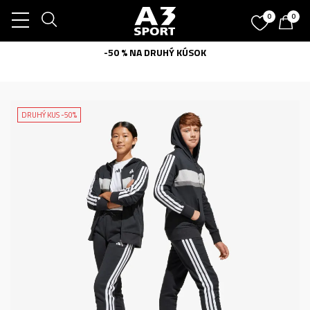
0
0
-50 % NA DRUHÝ KÚSOK
DRUHÝ KUS -50%