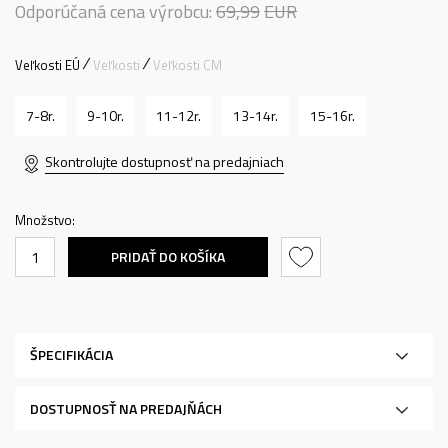
Odporúčaná cena výrobcu:
69,99
EUR
Veľkosti EÚ
Veľkosti
Veľkosti CM
7-8r.
9-10r.
11-12r.
13-14r.
15-16r.
Skontrolujte dostupnosť na predajniach
Množstvo:
PRIDAŤ DO KOŠÍKA
ŠPECIFIKÁCIA
DOSTUPNOSŤ NA PREDAJŇÁCH