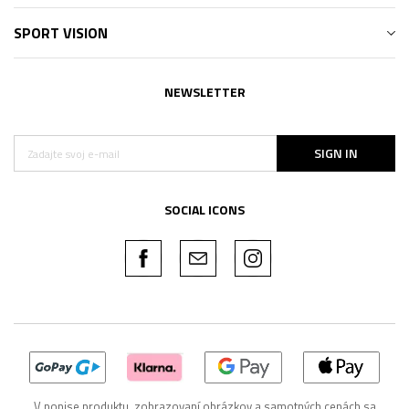
SPORT VISION
NEWSLETTER
SIGN IN
SOCIAL ICONS
V popise produktu, zobrazovaní obrázkov a samotných cenách sa