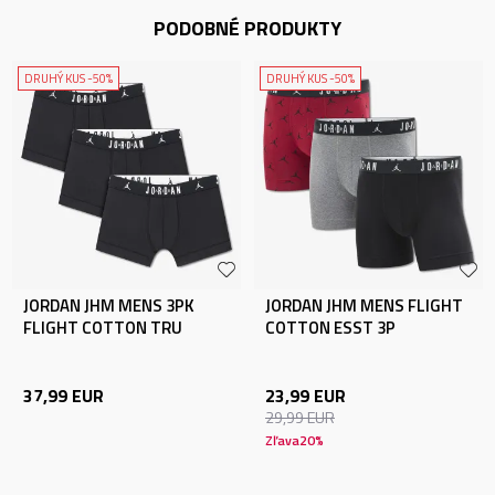
PODOBNÉ PRODUKTY
DRUHÝ KUS -50%
DRUHÝ KUS -50%
JORDAN JHM MENS 3PK
JORDAN JHM MENS FLIGHT
FLIGHT COTTON TRU
COTTON ESST 3P
37,99
EUR
23,99
EUR
29,99
EUR
Zľava
20
%