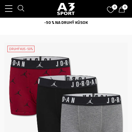
0
0
-50 % NA DRUHÝ KÚSOK
DRUHÝ KUS -50%