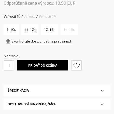
Odporúčaná cena výrobcu:
18,90
EUR
Veľkosti EÚ
Veľkosti
Veľkosti CM
9-10r.
11-12r.
12-13r.
14-15r.
Skontrolujte dostupnosť na predajniach
Množstvo:
PRIDAŤ DO KOŠÍKA
ŠPECIFIKÁCIA
DOSTUPNOSŤ NA PREDAJŇÁCH