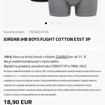
Spodné prádlo
9J0840-R78
JORDAN JHB BOYS FLIGHT COTTON ESST 3P
-50 %
zľava na druhý kúsok s kódom
ZLAVA50
len do 31. 8.
Nie je možné kombinovať s inými kódmi.
Neplatí na produkty označené ako CENOVÝ HIT a FINAL SALE.
Pri kúpe uvedeného produktu so zľavou 50%, ktorá je predávajúcim poskytovaná pri kúpe dvoch kusov
produktov (1+1 v zľave), je zľavnený produkt predmetom kúpnej zmluvy, ktorá predstavuje závislú
a doplnkovú zmluvu ku kúpnej zmluve, ktorej predmetom je nezľavnený produkt. Kupujúci berie na
vedomie, že v prípade odstúpenia od zmluvy alebo iným zánikom zmluvy, predmetom ktorej
je nezľavnený produkt, nastávajú účinky odstúpenia od zmluvy alebo účinky iného zániku zmluvy aj vo
vzťahu k zmluve, ktorej predmetom je zľavený produkt.
18,90
EUR