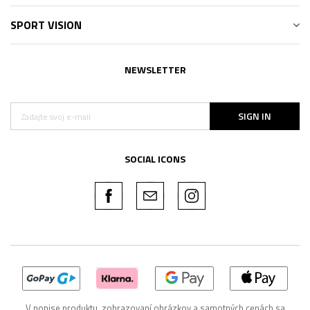
SPORT VISION
NEWSLETTER
SIGN IN
SOCIAL ICONS
V popise produktu, zobrazovaní obrázkov a samotných cenách sa