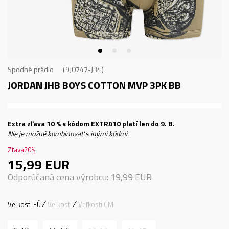
Spodné prádlo
9J0747-J34
JORDAN JHB BOYS COTTON MVP 3PK BB
Extra zľava 10 % s kódom EXTRA10 platí len do 9. 8.
Nie je možné kombinovať s inými kódmi.
Zľava
20
%
15,99
EUR
Odporúčaná cena výrobcu:
19,99
EUR
Veľkosti EÚ
Veľkosti
Veľkosti CM