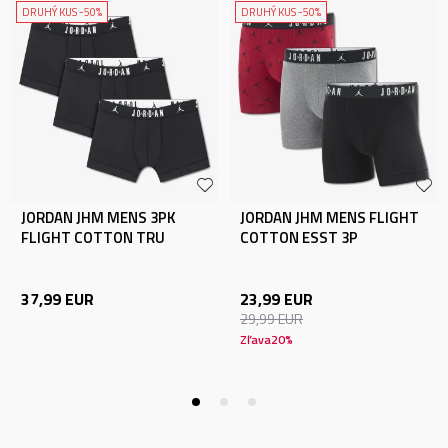
DRUHÝ KUS -50%
DRUHÝ KUS -50%
JORDAN JHM MENS 3PK
JORDAN JHM MENS FLIGHT
FLIGHT COTTON TRU
COTTON ESST 3P
37,99
EUR
23,99
EUR
29,99
EUR
Zľava
20
%