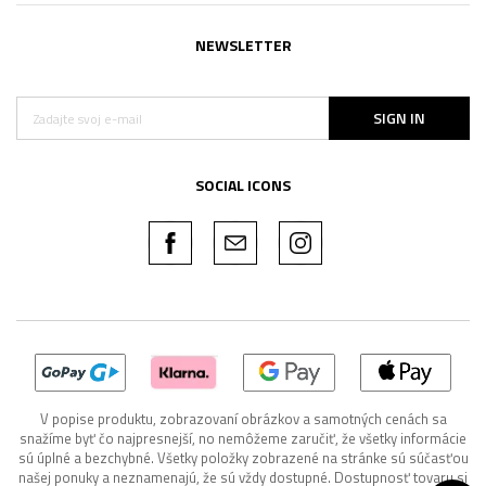
NEWSLETTER
SIGN IN
SOCIAL ICONS
V popise produktu, zobrazovaní obrázkov a samotných cenách sa
snažíme byť čo najpresnejší, no nemôžeme zaručiť, že všetky informácie
sú úplné a bezchybné. Všetky položky zobrazené na stránke sú súčasťou
našej ponuky a neznamenajú, že sú vždy dostupné. Dostupnosť tovaru si