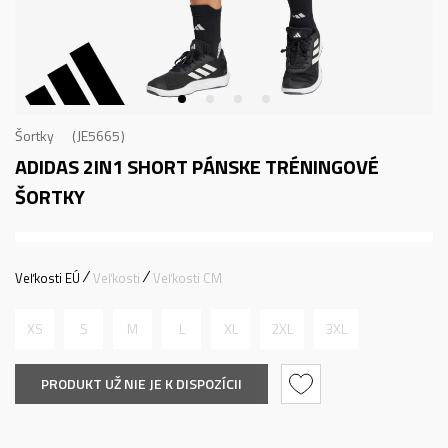
Šortky
JE5665
ADIDAS 2IN1 SHORT
PÁNSKE TRÉNINGOVÉ
ŠORTKY
Veľkosti EÚ
Veľkosti
Veľkosti CM
XS
S
M
L
XL
2XL
3XL
PRODUKT UŽ NIE JE K DISPOZÍCII