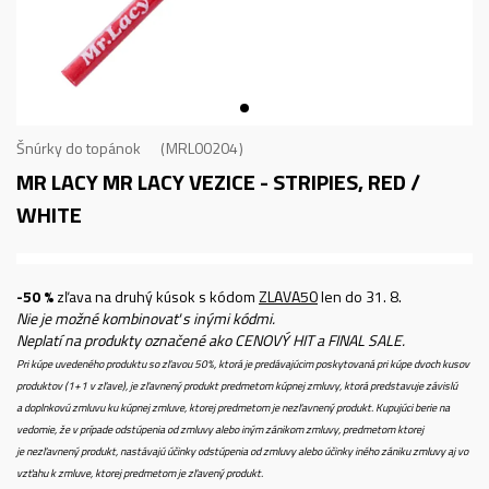
Šnúrky do topánok
MRL00204
MR LACY MR LACY VEZICE - STRIPIES, RED /
WHITE
-50 %
zľava na druhý kúsok s kódom
ZLAVA50
len do 31. 8.
Nie je možné kombinovať s inými kódmi.
Neplatí na produkty označené ako CENOVÝ HIT a FINAL SALE.
Pri kúpe uvedeného produktu so zľavou 50%, ktorá je predávajúcim poskytovaná pri kúpe dvoch kusov
produktov (1+1 v zľave), je zľavnený produkt predmetom kúpnej zmluvy, ktorá predstavuje závislú
a doplnkovú zmluvu ku kúpnej zmluve, ktorej predmetom je nezľavnený produkt. Kupujúci berie na
vedomie, že v prípade odstúpenia od zmluvy alebo iným zánikom zmluvy, predmetom ktorej
je nezľavnený produkt, nastávajú účinky odstúpenia od zmluvy alebo účinky iného zániku zmluvy aj vo
vzťahu k zmluve, ktorej predmetom je zľavený produkt.