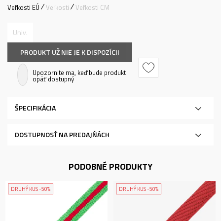
Veľkosti EÚ
Veľkosti
Veľkosti CM
Univ.
PRODUKT UŽ NIE JE K DISPOZÍCII
Upozornite ma, keď bude produkt
opäť dostupný
ŠPECIFIKÁCIA
DOSTUPNOSŤ NA PREDAJŇÁCH
PODOBNÉ PRODUKTY
DRUHÝ KUS -50%
DRUHÝ KUS -50%