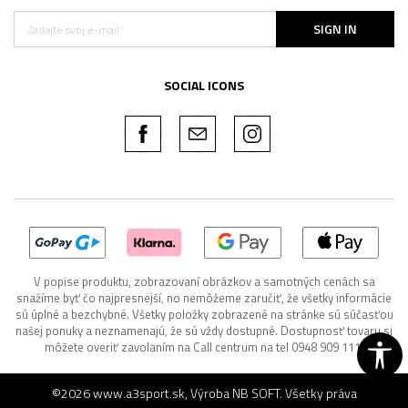
SIGN IN
SOCIAL ICONS
V popise produktu, zobrazovaní obrázkov a samotných cenách sa
snažíme byť čo najpresnejší, no nemôžeme zaručiť, že všetky informácie
sú úplné a bezchybné. Všetky položky zobrazené na stránke sú súčasťou
našej ponuky a neznamenajú, že sú vždy dostupné. Dostupnosť tovaru si
môžete overiť zavolaním na Call centrum na tel 0948 909 111.
©2026
www.a3sport.sk
, Výroba
NB SOFT
. Všetky práva