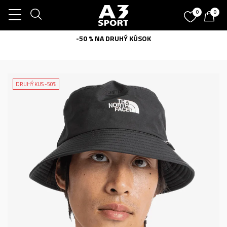
0
0
-50 % NA DRUHÝ KÚSOK
DRUHÝ KUS -50%