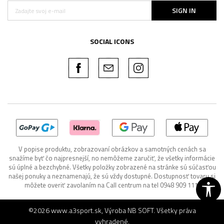
SIGN IN
SOCIAL ICONS
V popise produktu, zobrazovaní obrázkov a samotných cenách sa
snažíme byť čo najpresnejší, no nemôžeme zaručiť, že všetky informácie
sú úplné a bezchybné. Všetky položky zobrazené na stránke sú súčasťou
našej ponuky a neznamenajú, že sú vždy dostupné. Dostupnosť tovaru si
môžete overiť zavolaním na Call centrum na tel 0948 909 111.
©2026
www.a3sport.sk
, Výroba
NB SOFT
. Všetky práva
vyhradené.