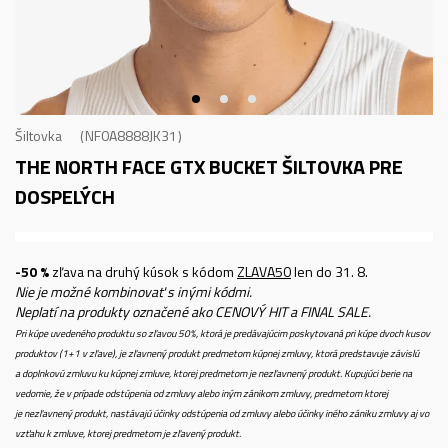
Šiltovka
NF0A8888JK31
THE NORTH FACE GTX BUCKET
ŠILTOVKA PRE
DOSPELÝCH
-50 %
zľava na druhý kúsok s kódom
ZLAVA50
len do 31. 8.
Nie je možné kombinovať s inými kódmi.
Neplatí na produkty označené ako CENOVÝ HIT a FINAL SALE.
Pri kúpe uvedeného produktu so zľavou 50%, ktorá je predávajúcim poskytovaná pri kúpe dvoch kusov
produktov (1+1 v zľave), je zľavnený produkt predmetom kúpnej zmluvy, ktorá predstavuje závislú
a doplnkovú zmluvu ku kúpnej zmluve, ktorej predmetom je nezľavnený produkt. Kupujúci berie na
vedomie, že v prípade odstúpenia od zmluvy alebo iným zánikom zmluvy, predmetom ktorej
je nezľavnený produkt, nastávajú účinky odstúpenia od zmluvy alebo účinky iného zániku zmluvy aj vo
vzťahu k zmluve, ktorej predmetom je zľavený produkt.