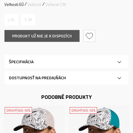
Veľkosti EÚ
Veľkosti
Veľkosti CM
L-XL
S-M
PRODUKT UŽ NIE JE K DISPOZÍCII
ŠPECIFIKÁCIA
DOSTUPNOSŤ NA PREDAJŇÁCH
PODOBNÉ PRODUKTY
DRUHÝ KUS -50%
DRUHÝ KUS -50%